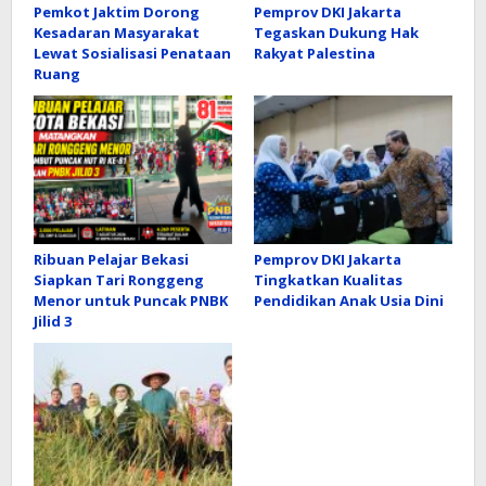
Pemkot Jaktim Dorong
Pemprov DKI Jakarta
Kesadaran Masyarakat
Tegaskan Dukung Hak
Lewat Sosialisasi Penataan
Rakyat Palestina
Ruang
Ribuan Pelajar Bekasi
Pemprov DKI Jakarta
Siapkan Tari Ronggeng
Tingkatkan Kualitas
Menor untuk Puncak PNBK
Pendidikan Anak Usia Dini
Jilid 3