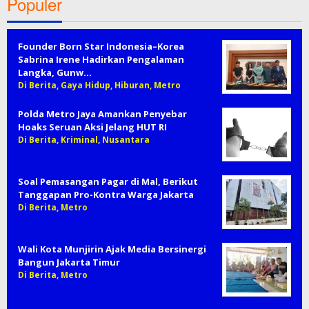
Populer
Founder Born Star Indonesia–Korea
Sabrina Irene Hadirkan Pengalaman
Langka, Gunw…
Di Berita, Gaya Hidup, Hiburan, Metro
Polda Metro Jaya Amankan Penyebar
Hoaks Seruan Aksi Jelang HUT RI
Di Berita, Kriminal, Nusantara
Soal Pemasangan Pagar di Mal, Berikut
Tanggapan Pro-Kontra Warga Jakarta
Di Berita, Metro
Wali Kota Munjirin Ajak Media Bersinergi
Bangun Jakarta Timur
Di Berita, Metro