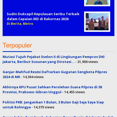
Sudin Dukcapil Kepulauan Seribu Terbaik
dalam Capaian IKD di Rakornas 2026
Di Berita, Metro
Terpopuler
Mutasi Tujuh Pejabat Eselon II di Lingkungan Pemprov DKI
Jakarta, Berikut Susunan yang Dirotasi…
- 21,936 views
Ganjar-Mahfud Resmi Daftarkan Gugatan Sengketa Pilpres
2024 di MK
- 14,504 views
Akhirnya KPU Pusat Sahkan Perolehan Suara Pilpres di 38
Provinsi, Prabowo-Gibran Unggul
- 14,455 views
Politisi PKB: Jangankan 1 Bulan, 3 Bulan Gaji Saja Saya Siap
untuk Rohingya
- 14,373 views