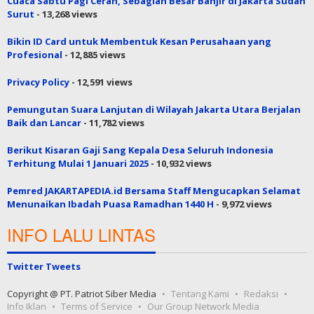
Cuaca Sabtu Pagi Cerah, Sebagian Besar Banjir di Jakarta Sudah
Surut
- 13,268 views
Bikin ID Card untuk Membentuk Kesan Perusahaan yang
Profesional
- 12,885 views
Privacy Policy
- 12,591 views
Pemungutan Suara Lanjutan di Wilayah Jakarta Utara Berjalan
Baik dan Lancar
- 11,782 views
Berikut Kisaran Gaji Sang Kepala Desa Seluruh Indonesia
Terhitung Mulai 1 Januari 2025
- 10,932 views
Pemred JAKARTAPEDIA.id Bersama Staff Mengucapkan Selamat
Menunaikan Ibadah Puasa Ramadhan 1440 H
- 9,972 views
INFO LALU LINTAS
Twitter Tweets
Copyright @ PT. Patriot Siber Media
Tentang Kami
Redaksi
Info Iklan
Terms of Service
Our Group Network Media