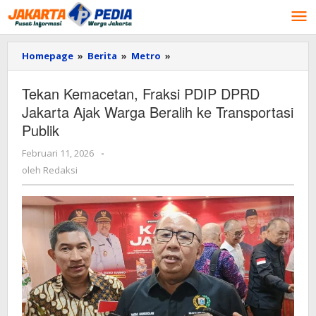
Lewati
ke
konten
Homepage
»
Berita
»
Metro
»
Tekan
Kemacetan,
Fraksi
Tekan Kemacetan, Fraksi PDIP DPRD
PDIP
Jakarta Ajak Warga Beralih ke Transportasi
DPRD
Jakarta
Publik
Ajak
Warga
Februari 11, 2026
oleh
-
Beralih
Redaksi
oleh
Redaksi
ke
Transportasi
Publik