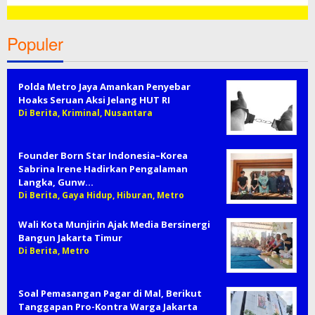
Populer
Polda Metro Jaya Amankan Penyebar
Hoaks Seruan Aksi Jelang HUT RI
Di Berita, Kriminal, Nusantara
Founder Born Star Indonesia–Korea
Sabrina Irene Hadirkan Pengalaman
Langka, Gunw…
Di Berita, Gaya Hidup, Hiburan, Metro
Wali Kota Munjirin Ajak Media Bersinergi
Bangun Jakarta Timur
Di Berita, Metro
Soal Pemasangan Pagar di Mal, Berikut
Tanggapan Pro-Kontra Warga Jakarta