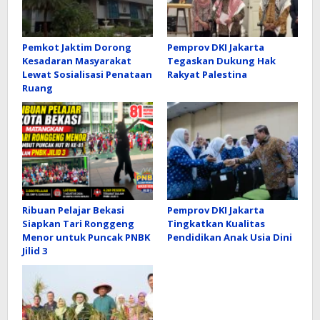
Pemkot Jaktim Dorong
Pemprov DKI Jakarta
Kesadaran Masyarakat
Tegaskan Dukung Hak
Lewat Sosialisasi Penataan
Rakyat Palestina
Ruang
Ribuan Pelajar Bekasi
Pemprov DKI Jakarta
Siapkan Tari Ronggeng
Tingkatkan Kualitas
Menor untuk Puncak PNBK
Pendidikan Anak Usia Dini
Jilid 3