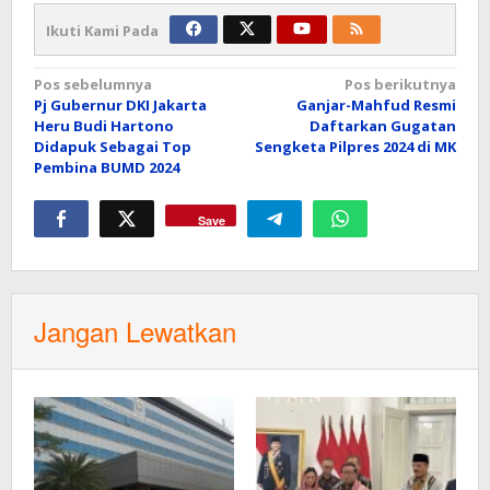
Ikuti Kami Pada
Navigasi
Pos sebelumnya
Pos berikutnya
Pj Gubernur DKI Jakarta
Ganjar-Mahfud Resmi
pos
Heru Budi Hartono
Daftarkan Gugatan
Didapuk Sebagai Top
Sengketa Pilpres 2024 di MK
Pembina BUMD 2024
Save
Jangan Lewatkan