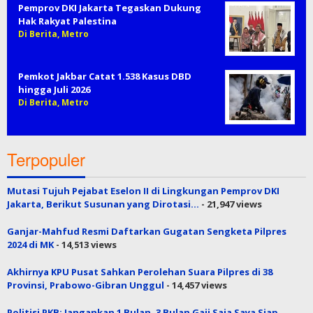
Pemprov DKI Jakarta Tegaskan Dukung
Hak Rakyat Palestina
Di Berita, Metro
Pemkot Jakbar Catat 1.538 Kasus DBD
hingga Juli 2026
Di Berita, Metro
Terpopuler
Mutasi Tujuh Pejabat Eselon II di Lingkungan Pemprov DKI
Jakarta, Berikut Susunan yang Dirotasi…
- 21,947 views
Ganjar-Mahfud Resmi Daftarkan Gugatan Sengketa Pilpres
2024 di MK
- 14,513 views
Akhirnya KPU Pusat Sahkan Perolehan Suara Pilpres di 38
Provinsi, Prabowo-Gibran Unggul
- 14,457 views
Politisi PKB: Jangankan 1 Bulan, 3 Bulan Gaji Saja Saya Siap