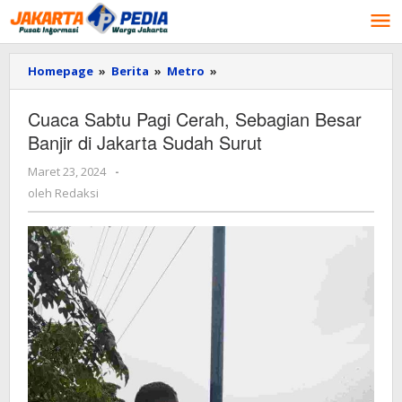
Lewati
ke
konten
Homepage
»
Berita
»
Metro
»
Cuaca
Sabtu
Pagi
Cuaca Sabtu Pagi Cerah, Sebagian Besar
Cerah,
Banjir di Jakarta Sudah Surut
Sebagian
Besar
Maret 23, 2024
oleh
-
Banjir
Redaksi
di
oleh
Redaksi
Jakarta
Sudah
Surut