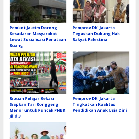
Pemkot Jaktim Dorong
Pemprov DKI Jakarta
Kesadaran Masyarakat
Tegaskan Dukung Hak
Lewat Sosialisasi Penataan
Rakyat Palestina
Ruang
Ribuan Pelajar Bekasi
Pemprov DKI Jakarta
Siapkan Tari Ronggeng
Tingkatkan Kualitas
Menor untuk Puncak PNBK
Pendidikan Anak Usia Dini
Jilid 3