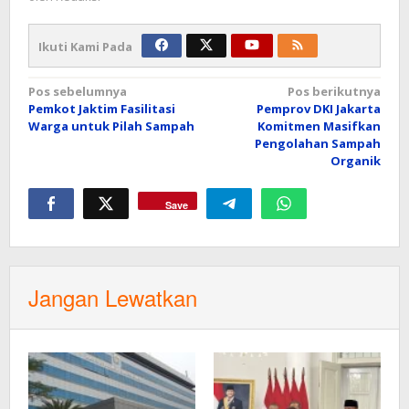
Ikuti Kami Pada
Navigasi
Pos sebelumnya
Pos berikutnya
Pemkot Jaktim Fasilitasi
Pemprov DKI Jakarta
pos
Warga untuk Pilah Sampah
Komitmen Masifkan
Pengolahan Sampah
Organik
Save
Jangan Lewatkan