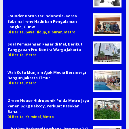
Founder Born Star Indonesia–Korea
Sabrina Irene Hadirkan Pengalaman
Langka, Gunw…
Di Berita, Gaya Hidup, Hiburan, Metro
Soal Pemasangan Pagar di Mal, Berikut
Tanggapan Pro-Kontra Warga Jakarta
Di Berita, Metro
Wali Kota Munjirin Ajak Media Bersinergi
Bangun Jakarta Timur
Di Berita, Metro
Green House Hidroponik Polda Metro Jaya
Panen 82 Kg Pakcoy, Perkuat Pasokan
Baha…
Di Berita, Kriminal, Metro
Libatkan Berbagai Lembaga, Pemprov DKI