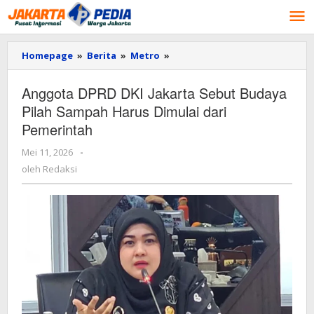
Lewati
ke
konten
Homepage
»
Berita
»
Metro
»
Anggota
DPRD
DKI
Anggota DPRD DKI Jakarta Sebut Budaya
Jakarta
Pilah Sampah Harus Dimulai dari
Sebut
Budaya
Pemerintah
Pilah
Sampah
Mei 11, 2026
oleh
-
Harus
Redaksi
oleh
Redaksi
Dimulai
dari
Pemerintah