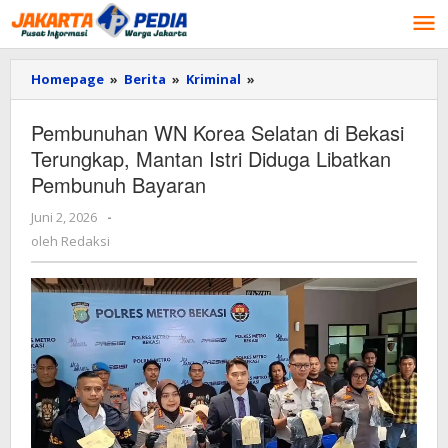
Lewati
ke
konten
Homepage
»
Berita
»
Kriminal
»
Pembunuhan
WN
Korea
Pembunuhan WN Korea Selatan di Bekasi
Selatan
Terungkap, Mantan Istri Diduga Libatkan
di
Bekasi
Pembunuh Bayaran
Terungkap,
Mantan
Juni 2, 2026
oleh
-
Istri
Redaksi
oleh
Redaksi
Diduga
Libatkan
Pembunuh
Bayaran