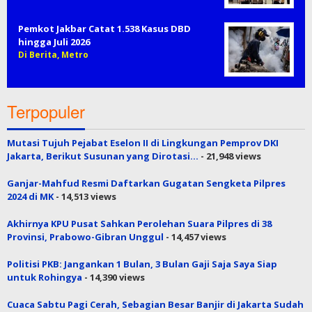
Pemkot Jakbar Catat 1.538 Kasus DBD
hingga Juli 2026
Di Berita, Metro
Terpopuler
Mutasi Tujuh Pejabat Eselon II di Lingkungan Pemprov DKI
Jakarta, Berikut Susunan yang Dirotasi…
- 21,948 views
Ganjar-Mahfud Resmi Daftarkan Gugatan Sengketa Pilpres
2024 di MK
- 14,513 views
Akhirnya KPU Pusat Sahkan Perolehan Suara Pilpres di 38
Provinsi, Prabowo-Gibran Unggul
- 14,457 views
Politisi PKB: Jangankan 1 Bulan, 3 Bulan Gaji Saja Saya Siap
untuk Rohingya
- 14,390 views
Cuaca Sabtu Pagi Cerah, Sebagian Besar Banjir di Jakarta Sudah