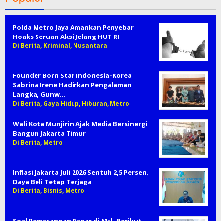
Polda Metro Jaya Amankan Penyebar
Hoaks Seruan Aksi Jelang HUT RI
Di Berita, Kriminal, Nusantara
Founder Born Star Indonesia–Korea
Sabrina Irene Hadirkan Pengalaman
Langka, Gunw…
Di Berita, Gaya Hidup, Hiburan, Metro
Wali Kota Munjirin Ajak Media Bersinergi
Bangun Jakarta Timur
Di Berita, Metro
Inflasi Jakarta Juli 2026 Sentuh 2,5 Persen,
Daya Beli Tetap Terjaga
Di Berita, Bisnis, Metro
Soal Pemasangan Pagar di Mal, Berikut