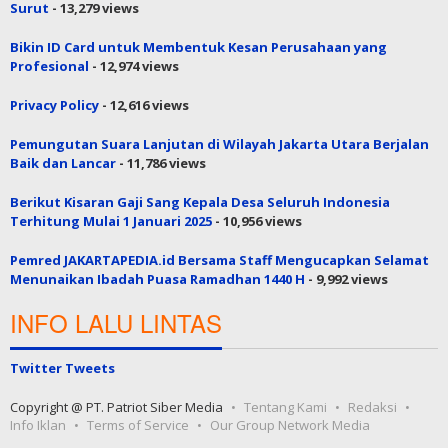
Surut
- 13,279 views
Bikin ID Card untuk Membentuk Kesan Perusahaan yang
Profesional
- 12,974 views
Privacy Policy
- 12,616 views
Pemungutan Suara Lanjutan di Wilayah Jakarta Utara Berjalan
Baik dan Lancar
- 11,786 views
Berikut Kisaran Gaji Sang Kepala Desa Seluruh Indonesia
Terhitung Mulai 1 Januari 2025
- 10,956 views
Pemred JAKARTAPEDIA.id Bersama Staff Mengucapkan Selamat
Menunaikan Ibadah Puasa Ramadhan 1440 H
- 9,992 views
INFO LALU LINTAS
Twitter Tweets
Copyright @ PT. Patriot Siber Media
Tentang Kami
Redaksi
Info Iklan
Terms of Service
Our Group Network Media