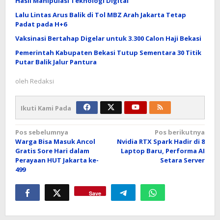
Hasil Manipulasi Teknologi Digital
Lalu Lintas Arus Balik di Tol MBZ Arah Jakarta Tetap
Padat pada H+6
Vaksinasi Bertahap Digelar untuk 3.300 Calon Haji Bekasi
Pemerintah Kabupaten Bekasi Tutup Sementara 30 Titik
Putar Balik Jalur Pantura
oleh
Redaksi
Ikuti Kami Pada
Navigasi
Pos sebelumnya
Pos berikutnya
Warga Bisa Masuk Ancol
Nvidia RTX Spark Hadir di 8
pos
Gratis Sore Hari dalam
Laptop Baru, Performa AI
Perayaan HUT Jakarta ke-
Setara Server
499
Save