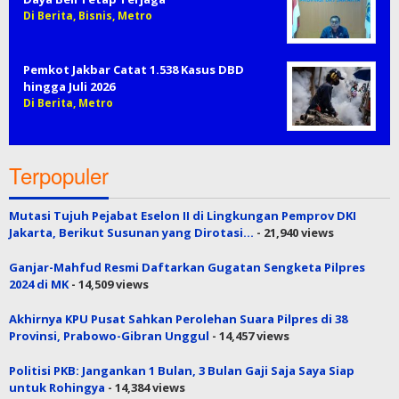
Di Berita, Bisnis, Metro
Pemkot Jakbar Catat 1.538 Kasus DBD
hingga Juli 2026
Di Berita, Metro
Terpopuler
Mutasi Tujuh Pejabat Eselon II di Lingkungan Pemprov DKI
Jakarta, Berikut Susunan yang Dirotasi…
- 21,940 views
Ganjar-Mahfud Resmi Daftarkan Gugatan Sengketa Pilpres
2024 di MK
- 14,509 views
Akhirnya KPU Pusat Sahkan Perolehan Suara Pilpres di 38
Provinsi, Prabowo-Gibran Unggul
- 14,457 views
Politisi PKB: Jangankan 1 Bulan, 3 Bulan Gaji Saja Saya Siap
untuk Rohingya
- 14,384 views