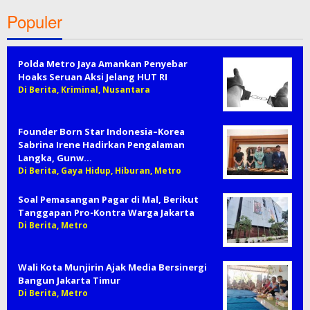
Populer
Polda Metro Jaya Amankan Penyebar
Hoaks Seruan Aksi Jelang HUT RI
Di Berita, Kriminal, Nusantara
Founder Born Star Indonesia–Korea
Sabrina Irene Hadirkan Pengalaman
Langka, Gunw…
Di Berita, Gaya Hidup, Hiburan, Metro
Soal Pemasangan Pagar di Mal, Berikut
Tanggapan Pro-Kontra Warga Jakarta
Di Berita, Metro
Wali Kota Munjirin Ajak Media Bersinergi
Bangun Jakarta Timur
Di Berita, Metro