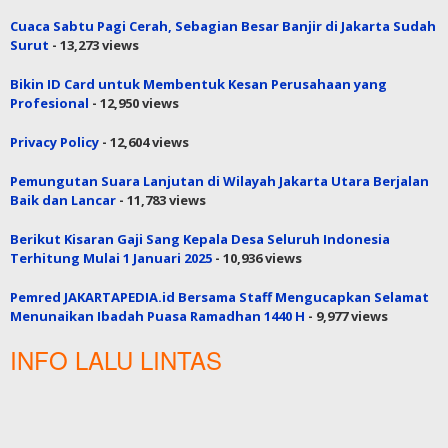
Cuaca Sabtu Pagi Cerah, Sebagian Besar Banjir di Jakarta Sudah
Surut
- 13,273 views
Bikin ID Card untuk Membentuk Kesan Perusahaan yang
Profesional
- 12,950 views
Privacy Policy
- 12,604 views
Pemungutan Suara Lanjutan di Wilayah Jakarta Utara Berjalan
Baik dan Lancar
- 11,783 views
Berikut Kisaran Gaji Sang Kepala Desa Seluruh Indonesia
Terhitung Mulai 1 Januari 2025
- 10,936 views
Pemred JAKARTAPEDIA.id Bersama Staff Mengucapkan Selamat
Menunaikan Ibadah Puasa Ramadhan 1440 H
- 9,977 views
INFO LALU LINTAS
Twitter Tweets
Copyright @ PT. Patriot Siber Media
Tentang Kami
Redaksi