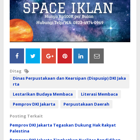
Ditag
Dinas Perpustakaan dan Kearsipan (Dispusip) DKI Jaka
rta
Lestarikan Budaya Membaca
Literasi Membaca
Pemprov DKI Jakarta
Perpustakaan Daerah
Posting Terkait
Pemprov DKI Jakarta Tegaskan Dukung Hak Rakyat
Palestina