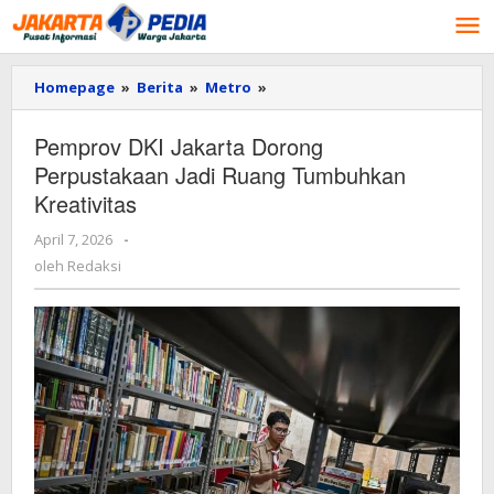
Lewati
ke
konten
Homepage
»
Berita
»
Metro
»
Pemprov
DKI
Jakarta
Pemprov DKI Jakarta Dorong
Dorong
Perpustakaan Jadi Ruang Tumbuhkan
Perpustakaan
Jadi
Kreativitas
Ruang
Tumbuhkan
April 7, 2026
oleh
-
Kreativitas
Redaksi
oleh
Redaksi