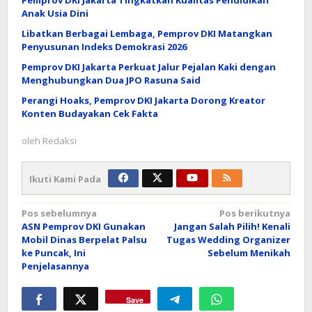
Pemprov DKI Jakarta Tingkatkan Kualitas Pendidikan
Anak Usia Dini
Libatkan Berbagai Lembaga, Pemprov DKI Matangkan
Penyusunan Indeks Demokrasi 2026
Pemprov DKI Jakarta Perkuat Jalur Pejalan Kaki dengan
Menghubungkan Dua JPO Rasuna Said
Perangi Hoaks, Pemprov DKI Jakarta Dorong Kreator
Konten Budayakan Cek Fakta
oleh
Redaksi
Ikuti Kami Pada
Navigasi
Pos sebelumnya
Pos berikutnya
ASN Pemprov DKI Gunakan
Jangan Salah Pilih! Kenali
pos
Mobil Dinas Berpelat Palsu
Tugas Wedding Organizer
ke Puncak, Ini
Sebelum Menikah
Penjelasannya
Save