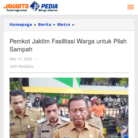
Lewati
ke
konten
Homepage
»
Berita
»
Metro
»
Pemkot
Jaktim
Fasilitasi
Pemkot Jaktim Fasilitasi Warga untuk Pilah
Warga
Sampah
untuk
Pilah
Mei 11, 2026
oleh
-
Sampah
Redaksi
oleh
Redaksi