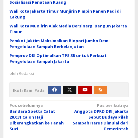
Sosialisasi Penataan Ruang
Wali Kota Jakarta Timur Munjirin Pimpin Panen Padi di
Cakung
Wali Kota Munjirin Ajak Media Bersinergi Bangun Jakarta
Timur
Pemkot Jaktim Maksimalkan Biopori Jumbo Demi
Pengelolaan Sampah Berkelanjutan
Pemprov DKI Optimalkan TPS 3R untuk Perkuat
Pengelolaan Sampah Jakarta
oleh
Redaksi
Ikuti Kami Pada
Navigasi
Pos sebelumnya
Pos berikutnya
Bandara Soetta Catat
Anggota DPRD DKI Jakarta
pos
20.031 Calon Haji
Sebut Budaya Pilah
Diberangkatkan ke Tanah
Sampah Harus Dimulai dari
Suci
Pemerintah