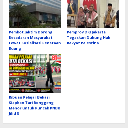
Pemkot Jaktim Dorong
Pemprov DKI Jakarta
Kesadaran Masyarakat
Tegaskan Dukung Hak
Lewat Sosialisasi Penataan
Rakyat Palestina
Ruang
Ribuan Pelajar Bekasi
Siapkan Tari Ronggeng
Menor untuk Puncak PNBK
Jilid 3