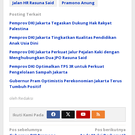
Jalan HR Rasuna Said
Pramono Anung
Posting Terkait
Pemprov DKI Jakarta Tegaskan Dukung Hak Rakyat
Palestina
Pemprov DKI Jakarta Tingkatkan Kualitas Pendidikan
Anak Usia Dini
Pemprov DKI Jakarta Perkuat Jalur Pejalan Kaki dengan
Menghubungkan Dua JPO Rasuna Said
Pemprov DKI Optimalkan TPS 3R untuk Perkuat
Pengelolaan Sampah Jakarta
Gubernur Pram Optimistis Perekonomian Jakarta Terus
Tumbuh Positif
oleh
Redaksi
Ikuti Kami Pada
Navigasi
Pos sebelumnya
Pos berikutnya