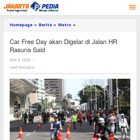
Lewati
ke
konten
Homepage
»
Berita
»
Metro
»
Car
Free
Day
Car Free Day akan Digelar di Jalan HR
akan
Rasuna Said
Digelar
di
Mei 9, 2026
oleh
-
Jalan
Redaksi
HR
oleh
Redaksi
Rasuna
Said