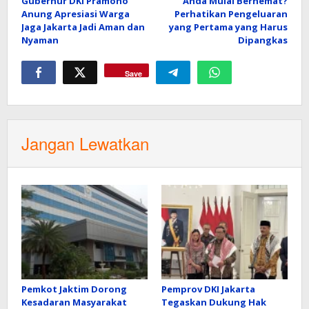
Gubernur DKI Pramono
Anda Mulai Berhemat?
pos
Anung Apresiasi Warga
Perhatikan Pengeluaran
Jaga Jakarta Jadi Aman dan
yang Pertama yang Harus
Nyaman
Dipangkas
Save
Jangan Lewatkan
Pemkot Jaktim Dorong
Pemprov DKI Jakarta
Kesadaran Masyarakat
Tegaskan Dukung Hak