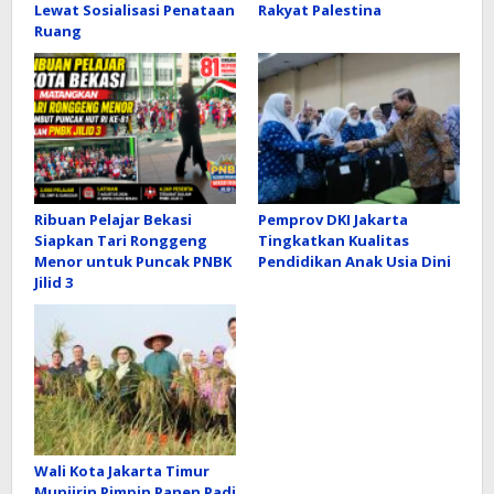
Lewat Sosialisasi Penataan
Rakyat Palestina
Ruang
Ribuan Pelajar Bekasi
Pemprov DKI Jakarta
Siapkan Tari Ronggeng
Tingkatkan Kualitas
Menor untuk Puncak PNBK
Pendidikan Anak Usia Dini
Jilid 3
Wali Kota Jakarta Timur
Munjirin Pimpin Panen Padi