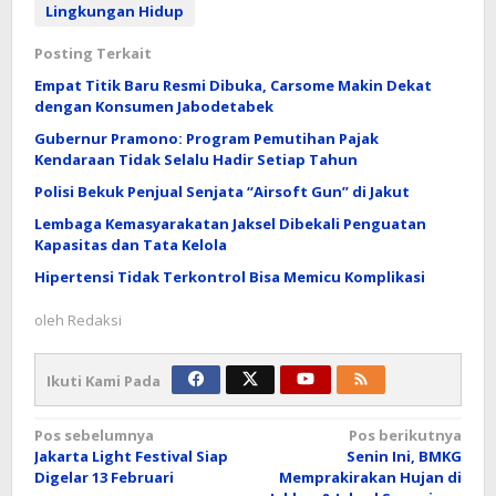
Lingkungan Hidup
Posting Terkait
Empat Titik Baru Resmi Dibuka, Carsome Makin Dekat
dengan Konsumen Jabodetabek
Gubernur Pramono: Program Pemutihan Pajak
Kendaraan Tidak Selalu Hadir Setiap Tahun
Polisi Bekuk Penjual Senjata “Airsoft Gun” di Jakut
Lembaga Kemasyarakatan Jaksel Dibekali Penguatan
Kapasitas dan Tata Kelola
Hipertensi Tidak Terkontrol Bisa Memicu Komplikasi
oleh
Redaksi
Ikuti Kami Pada
Navigasi
Pos sebelumnya
Pos berikutnya
Jakarta Light Festival Siap
Senin Ini, BMKG
pos
Digelar 13 Februari
Memprakirakan Hujan di