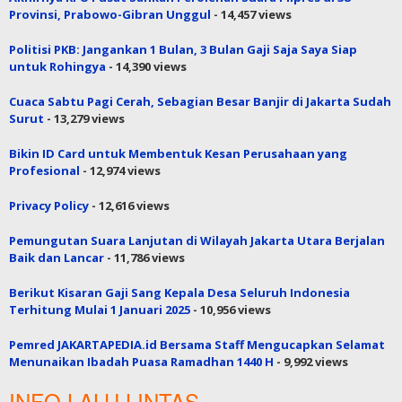
Provinsi, Prabowo-Gibran Unggul
- 14,457 views
Politisi PKB: Jangankan 1 Bulan, 3 Bulan Gaji Saja Saya Siap
untuk Rohingya
- 14,390 views
Cuaca Sabtu Pagi Cerah, Sebagian Besar Banjir di Jakarta Sudah
Surut
- 13,279 views
Bikin ID Card untuk Membentuk Kesan Perusahaan yang
Profesional
- 12,974 views
Privacy Policy
- 12,616 views
Pemungutan Suara Lanjutan di Wilayah Jakarta Utara Berjalan
Baik dan Lancar
- 11,786 views
Berikut Kisaran Gaji Sang Kepala Desa Seluruh Indonesia
Terhitung Mulai 1 Januari 2025
- 10,956 views
Pemred JAKARTAPEDIA.id Bersama Staff Mengucapkan Selamat
Menunaikan Ibadah Puasa Ramadhan 1440 H
- 9,992 views
INFO LALU LINTAS