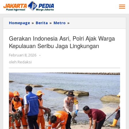
Lewati
ke
konten
Homepage
»
Berita
»
Metro
»
Gerakan
Indonesia
Asri,
Gerakan Indonesia Asri, Polri Ajak Warga
Polri
Kepulauan Seribu Jaga Lingkungan
Ajak
Warga
Februari 8, 2026
oleh
-
Kepulauan
Redaksi
Seribu
oleh
Redaksi
Jaga
Lingkungan