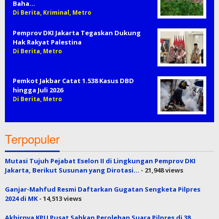
Baha…
Di Berita, Kriminal, Metro
Pemprov DKI Jakarta Tegaskan Dukung
Hak Rakyat Palestina
Di Berita, Metro
Pemkot Jakbar Catat 1.538 Kasus DBD
hingga Juli 2026
Di Berita, Metro
Terpopuler
Mutasi Tujuh Pejabat Eselon II di Lingkungan Pemprov DKI
Jakarta, Berikut Susunan yang Dirotasi…
- 21,948 views
Ganjar-Mahfud Resmi Daftarkan Gugatan Sengketa Pilpres
2024 di MK
- 14,513 views
Akhirnya KPU Pusat Sahkan Perolehan Suara Pilpres di 38