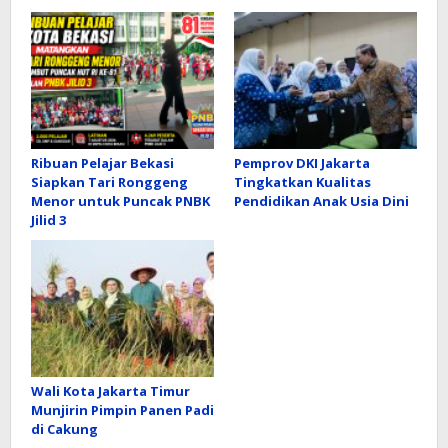
Ribuan Pelajar Bekasi
Pemprov DKI Jakarta
Siapkan Tari Ronggeng
Tingkatkan Kualitas
Menor untuk Puncak PNBK
Pendidikan Anak Usia Dini
Jilid 3
Wali Kota Jakarta Timur
Munjirin Pimpin Panen Padi
di Cakung