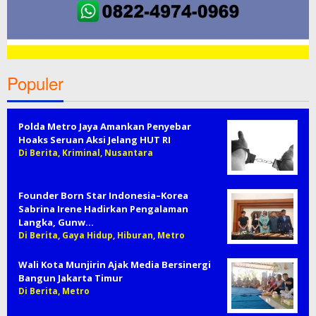
Populer
Polda Metro Jaya Amankan Penyebar
Hoaks Seruan Aksi Jelang HUT RI
Di Berita, Kriminal, Nusantara
Founder Born Star Indonesia–Korea
Sabrina Irene Hadirkan Pengalaman
Langka, Gunw…
Di Berita, Gaya Hidup, Hiburan, Metro
Wali Kota Munjirin Ajak Media Bersinergi
Bangun Jakarta Timur
Di Berita, Metro