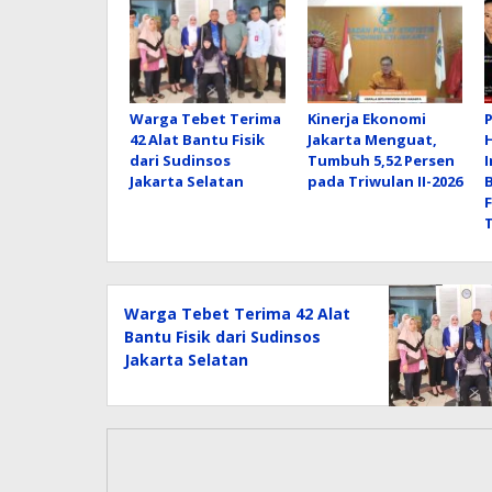
Warga Tebet Terima
Kinerja Ekonomi
42 Alat Bantu Fisik
Jakarta Menguat,
dari Sudinsos
Tumbuh 5,52 Persen
Jakarta Selatan
pada Triwulan II-2026
Warga Tebet Terima 42 Alat
Bantu Fisik dari Sudinsos
Jakarta Selatan
Perselisihan Hubungan
Industrial Ratim Belum