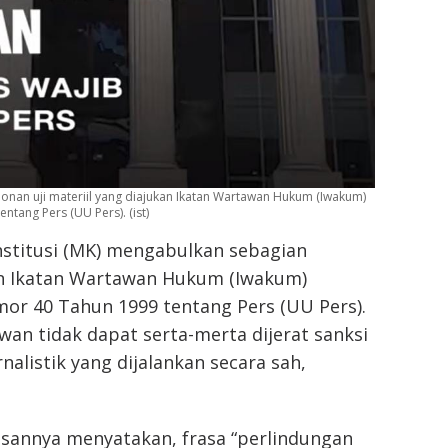
an uji materiil yang diajukan Ikatan Wartawan Hukum (Iwakum)
ang Pers (UU Pers). (ist)
titusi (MK) mengabulkan sebagian
an Ikatan Wartawan Hukum (Iwakum)
r 40 Tahun 1999 tentang Pers (UU Pers).
an tidak dapat serta-merta dijerat sanksi
alistik yang dijalankan secara sah,
sannya menyatakan, frasa “perlindungan