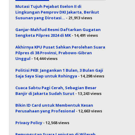
Mutasi Tujuh Pejabat Eselon II di
Lingkungan Pemprov DKI Jakarta, Berikut
Susunan yang Dirotasi…
- 21,913 views
Ganjar-Mahfud Resmi Daftarkan Gugatan
Sengketa Pilpres 2024 di MK
- 14,491 views
Akhirnya KPU Pusat Sahkan Perolehan Suara
Pilpres di 38 Provinsi, Prabowo-Gibran
Unggul
- 14,444 views
Politisi PKB: Jangankan 1 Bulan, 3 Bulan Gaji
Saja Saya Siap untuk Rohingya
- 14,298 views
Cuaca Sabtu Pagi Cerah, Sebagian Besar
Banjir di Jakarta Sudah Surut
- 13,243 views
Bikin ID Card untuk Membentuk Kesan
Perusahaan yang Profesional
- 12,663 views
Privacy Policy
- 12,568 views
Pemungutan Suara Lanjutan di Wilayah