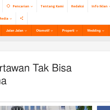
Pencarian
Tentang Kami
Redaksi
Info Iklan
Media
Jalan Jalan
Otomotif
Properti
Wedding
tawan Tak Bisa
na