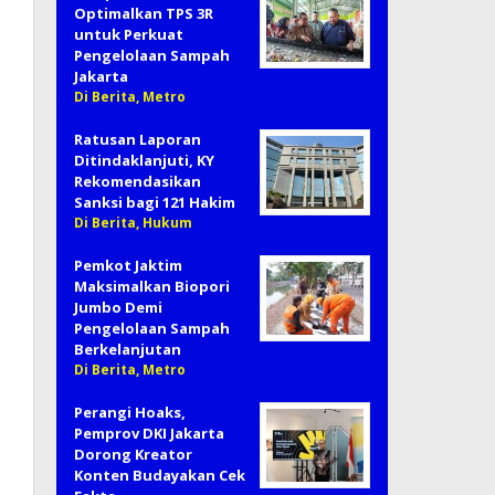
Optimalkan TPS 3R
untuk Perkuat
Pengelolaan Sampah
Jakarta
Di Berita, Metro
Ratusan Laporan
Ditindaklanjuti, KY
Rekomendasikan
Sanksi bagi 121 Hakim
Di Berita, Hukum
Pemkot Jaktim
Maksimalkan Biopori
Jumbo Demi
Pengelolaan Sampah
Berkelanjutan
Di Berita, Metro
Perangi Hoaks,
Pemprov DKI Jakarta
Dorong Kreator
Konten Budayakan Cek