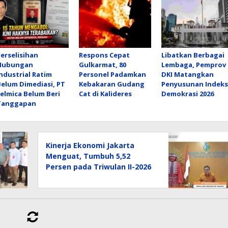
Perselisihan
Respons Cepat
Libatkan Berbagai
Hubungan
Gulkarmat, 80
Lembaga, Pemprov
Industrial Ratim
Personel Padamkan
DKI Matangkan
Belum Dimediasi, PT
Kebakaran Gudang
Penyusunan Indeks
Felmica Belum Beri
Cat di Kalideres
Demokrasi 2026
Tanggapan
Kinerja Ekonomi Jakarta
Menguat, Tumbuh 5,52
Persen pada Triwulan II-2026
Respons Cepat Gulkarmat, 80
Personel Padamkan