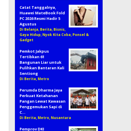
Catat Tanggalnya,
Huawei MateBook Fold
PC 2026 Resmi Hadir 5
Agustus
Di Belanja, Berita, Bisnis,
Gaya Hidup, Nyok Kita Coba, Ponsel &
Gadget
Pemkot Jakpus
Tertibkan 61
Bangunan Liar untuk
Pulihkan Bantaran Kali
Sentiong
Di Berita, Metro
Perumda Dharma Jaya
Perkuat Ketahanan
Pangan Lewat Kawasan
Penggemukan Sapi di
C…
Di Berita, Metro, Nusantara
Pemprov DKI