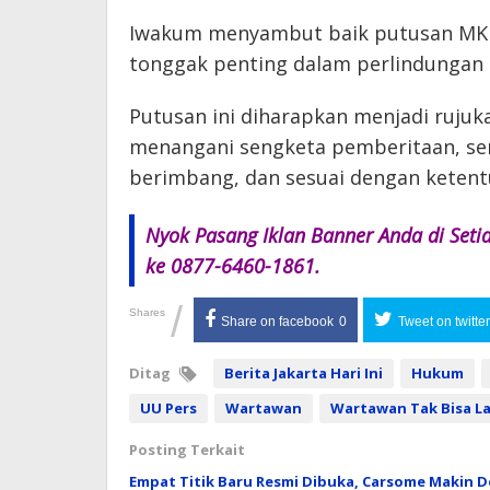
Iwakum menyambut baik putusan MK te
tonggak penting dalam perlindungan 
Putusan ini diharapkan menjadi ruju
menangani sengketa pemberitaan, ser
berimbang, dan sesuai dengan ketent
Nyok Pasang Iklan Banner Anda di Seti
ke 0877-6460-1861.
/
Shares
Share on facebook
0
Tweet on twitter
Ditag
Berita Jakarta Hari Ini
Hukum
UU Pers
Wartawan
Wartawan Tak Bisa L
Posting Terkait
Empat Titik Baru Resmi Dibuka, Carsome Makin