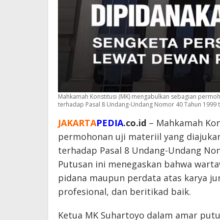
Mahkamah Konstitusi (MK) mengabulkan sebagian permohon
terhadap Pasal 8 Undang-Undang Nomor 40 Tahun 1999 tent
JAKARTA
PEDIA
.co.id
– Mahkamah Kons
permohonan uji materiil yang diajuk
terhadap Pasal 8 Undang-Undang Nomo
Putusan ini menegaskan bahwa wartaw
pidana maupun perdata atas karya jurn
profesional, dan beritikad baik.
Ketua MK Suhartoyo dalam amar putu