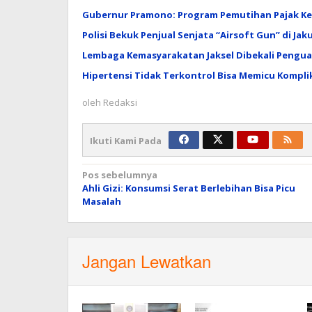
Gubernur Pramono: Program Pemutihan Pajak Ken
Polisi Bekuk Penjual Senjata “Airsoft Gun” di Jak
Lembaga Kemasyarakatan Jaksel Dibekali Pengua
Hipertensi Tidak Terkontrol Bisa Memicu Kompli
oleh
Redaksi
Ikuti Kami Pada
Navigasi
Pos sebelumnya
Ahli Gizi: Konsumsi Serat Berlebihan Bisa Picu
pos
Masalah
Jangan Lewatkan