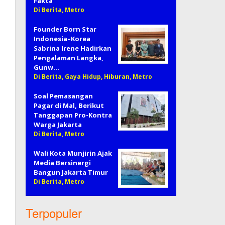
Fakta
Di Berita, Metro
Founder Born Star
Indonesia–Korea
Sabrina Irene Hadirkan
Pengalaman Langka,
Gunw…
Di Berita, Gaya Hidup, Hiburan, Metro
Soal Pemasangan
Pagar di Mal, Berikut
Tanggapan Pro-Kontra
Warga Jakarta
Di Berita, Metro
Wali Kota Munjirin Ajak
Media Bersinergi
Bangun Jakarta Timur
Di Berita, Metro
Terpopuler