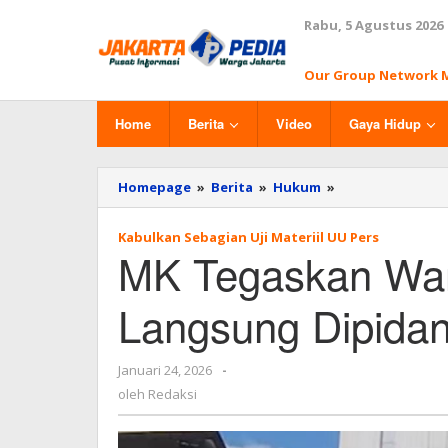
Lewati
Rabu, 5 Agustus 2026
ke
konten
Our Group Network 
Home
Berita
Video
Gaya Hidup
Homepage
»
Berita
»
Hukum
»
MK
Tegaskan
Wartawan
Kabulkan Sebagian Uji Materiil UU Pers
Tak
MK Tegaskan War
Bisa
Langsung
Dipidana
Langsung Dipida
Januari 24, 2026
oleh
-
Redaksi
oleh
Redaksi