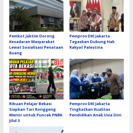
Pemkot Jaktim Dorong
Pemprov DKI Jakarta
Kesadaran Masyarakat
Tegaskan Dukung Hak
Lewat Sosialisasi Penataan
Rakyat Palestina
Ruang
Ribuan Pelajar Bekasi
Pemprov DKI Jakarta
Siapkan Tari Ronggeng
Tingkatkan Kualitas
Menor untuk Puncak PNBK
Pendidikan Anak Usia Dini
Jilid 3