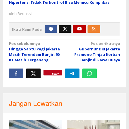
Hipertensi Tidak Terkontrol Bisa Memicu Komplikasi
oleh
Redaksi
Ikuti Kami Pada
Navigasi
Pos sebelumnya
Pos berikutnya
Hingga Sabtu Pagi Jakarta
Gubernur DKI Jakarta
pos
Masih Terendam Banjir: 90
Pramono Tinjau Korban
RT Masih Tergenang
Banjir di Rawa Buaya
Save
Jangan Lewatkan