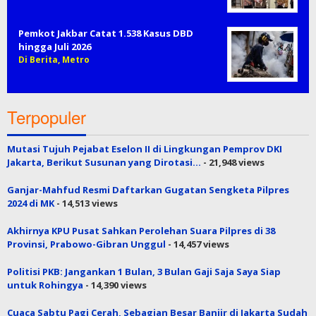
Baha…
Di Berita, Kriminal, Metro
Pemprov DKI Jakarta Tegaskan Dukung
Hak Rakyat Palestina
Di Berita, Metro
Pemkot Jakbar Catat 1.538 Kasus DBD
hingga Juli 2026
Di Berita, Metro
Terpopuler
Mutasi Tujuh Pejabat Eselon II di Lingkungan Pemprov DKI
Jakarta, Berikut Susunan yang Dirotasi…
- 21,948 views
Ganjar-Mahfud Resmi Daftarkan Gugatan Sengketa Pilpres
2024 di MK
- 14,513 views
Akhirnya KPU Pusat Sahkan Perolehan Suara Pilpres di 38