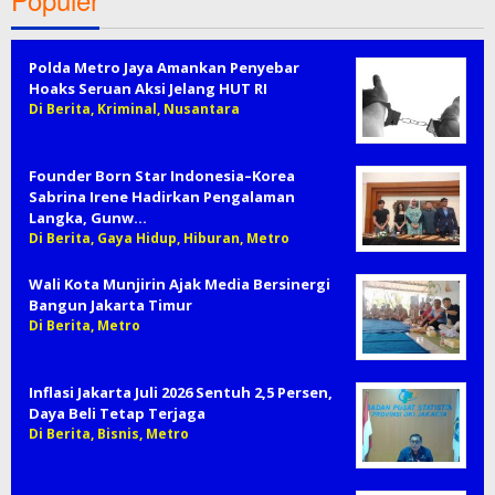
Populer
Polda Metro Jaya Amankan Penyebar
Hoaks Seruan Aksi Jelang HUT RI
Di Berita, Kriminal, Nusantara
Founder Born Star Indonesia–Korea
Sabrina Irene Hadirkan Pengalaman
Langka, Gunw…
Di Berita, Gaya Hidup, Hiburan, Metro
Wali Kota Munjirin Ajak Media Bersinergi
Bangun Jakarta Timur
Di Berita, Metro