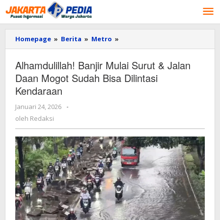
Lewati
ke
konten
Homepage
»
Berita
»
Metro
»
Alhamdulillah!
Banjir
Mulai
Alhamdulillah! Banjir Mulai Surut & Jalan
Surut
Daan Mogot Sudah Bisa Dilintasi
&
Jalan
Kendaraan
Daan
Mogot
Januari 24, 2026
oleh
-
Sudah
Redaksi
oleh
Redaksi
Bisa
Dilintasi
Kendaraan