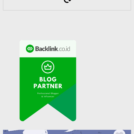
untuk Puncak PNBK Jilid 3
Pemprov DKI Jakarta Tingkatkan Kualitas Pendidikan
Anak Usia Dini