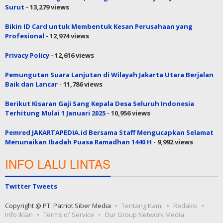
Provinsi, Prabowo-Gibran Unggul
- 14,457 views
Politisi PKB: Jangankan 1 Bulan, 3 Bulan Gaji Saja Saya Siap
untuk Rohingya
- 14,390 views
Cuaca Sabtu Pagi Cerah, Sebagian Besar Banjir di Jakarta Sudah
Surut
- 13,279 views
Bikin ID Card untuk Membentuk Kesan Perusahaan yang
Profesional
- 12,974 views
Privacy Policy
- 12,616 views
Pemungutan Suara Lanjutan di Wilayah Jakarta Utara Berjalan
Baik dan Lancar
- 11,786 views
Berikut Kisaran Gaji Sang Kepala Desa Seluruh Indonesia
Terhitung Mulai 1 Januari 2025
- 10,956 views
Pemred JAKARTAPEDIA.id Bersama Staff Mengucapkan Selamat
Menunaikan Ibadah Puasa Ramadhan 1440 H
- 9,992 views
INFO LALU LINTAS