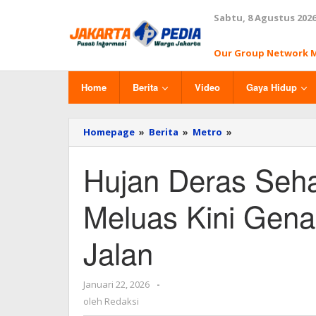
Lewati
Sabtu, 8 Agustus 202
ke
konten
Our Group Network 
Home
Berita
Video
Gaya Hidup
Homepage
»
Berita
»
Metro
»
Hujan
Deras
Seharian,
Hujan Deras Sehar
Banjir
di
Jakarta
Meluas Kini Gena
Meluas
Kini
Jalan
Genangi
12
RT
dan
Januari 22, 2026
oleh
-
17
Redaksi
oleh
Redaksi
Ruas