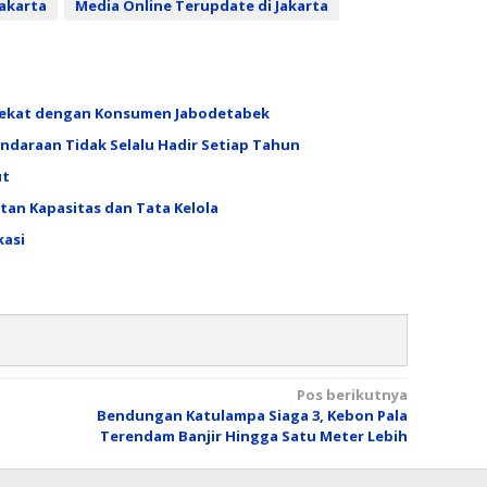
Jakarta
Media Online Terupdate di Jakarta
 Dekat dengan Konsumen Jabodetabek
daraan Tidak Selalu Hadir Setiap Tahun
ut
tan Kapasitas dan Tata Kelola
kasi
Pos berikutnya
Bendungan Katulampa Siaga 3, Kebon Pala
Terendam Banjir Hingga Satu Meter Lebih