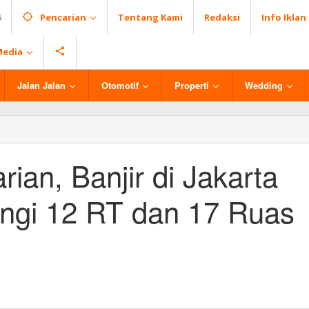
6
Pencarian
Tentang Kami
Redaksi
Info Iklan
Media
Jalan Jalan
Otomotif
Properti
Wedding
ian, Banjir di Jakarta
ngi 12 RT dan 17 Ruas