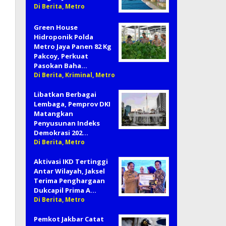
Di Berita, Metro
Green House
Hidroponik Polda
Metro Jaya Panen 82 Kg
Pakcoy, Perkuat
Pasokan Baha…
Di Berita, Kriminal, Metro
Libatkan Berbagai
Lembaga, Pemprov DKI
Matangkan
Penyusunan Indeks
Demokrasi 202…
Di Berita, Metro
Aktivasi IKD Tertinggi
Antar Wilayah, Jaksel
Terima Penghargaan
Dukcapil Prima A…
Di Berita, Metro
Pemkot Jakbar Catat