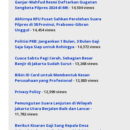
Ganjar-Mahfud Resmi Daftarkan Gugatan
Sengketa Pilpres 2024 di MK
- 14,504 views
Akhirnya KPU Pusat Sahkan Perolehan Suara
Pilpres di 38 Provinsi, Prabowo-Gibran
Unggul
- 14,454 views
Politisi PKB: Jangankan 1 Bulan, 3 Bulan Gaji
Saja Saya Siap untuk Rohingya
- 14,372 views
Cuaca Sabtu Pagi Cerah, Sebagian Besar
Banjir di Jakarta Sudah Surut
- 13,268 views
Bikin ID Card untuk Membentuk Kesan
Perusahaan yang Profesional
- 12,885 views
Privacy Policy
- 12,590 views
Pemungutan Suara Lanjutan di Wilayah
Jakarta Utara Berjalan Baik dan Lancar
-
11,782 views
Berikut Kisaran Gaji Sang Kepala Desa