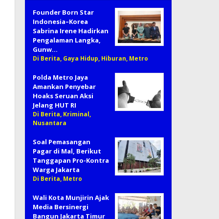
Founder Born Star
Indonesia–Korea
Sabrina Irene Hadirkan
Pengalaman Langka,
Gunw…
Di Berita, Gaya Hidup, Hiburan, Metro
Polda Metro Jaya
Amankan Penyebar
Hoaks Seruan Aksi
Jelang HUT RI
Di Berita, Kriminal,
Nusantara
Soal Pemasangan
Pagar di Mal, Berikut
Tanggapan Pro-Kontra
Warga Jakarta
Di Berita, Metro
Wali Kota Munjirin Ajak
Media Bersinergi
Bangun Jakarta Timur