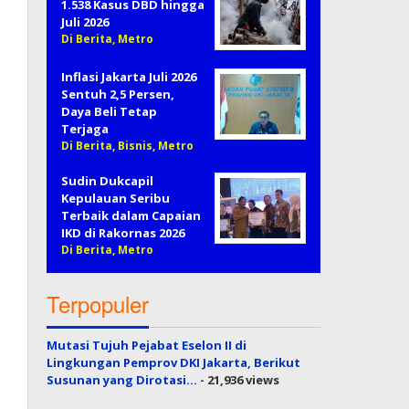
1.538 Kasus DBD hingga
Juli 2026
Di Berita, Metro
Inflasi Jakarta Juli 2026
Sentuh 2,5 Persen,
Daya Beli Tetap
Terjaga
Di Berita, Bisnis, Metro
Sudin Dukcapil
Kepulauan Seribu
Terbaik dalam Capaian
IKD di Rakornas 2026
Di Berita, Metro
Terpopuler
Mutasi Tujuh Pejabat Eselon II di
Lingkungan Pemprov DKI Jakarta, Berikut
Susunan yang Dirotasi…
- 21,936 views