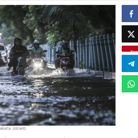
Sav
arta. (ist/ant)