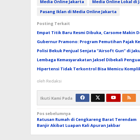
Media Online Jakarta
Media Online Lokal di 
Pasang Iklan di Media Online Jakarta
Posting Terkait
Empat Titik Baru Resmi Dibuka, Carsome Makin
Gubernur Pramono: Program Pemutihan Pajak Ken
Polisi Bekuk Penjual Senjata “Airsoft Gun” di Jak
Lembaga Kemasyarakatan Jaksel Dibekali Pengua
Hipertensi Tidak Terkontrol Bisa Memicu Kompli
oleh
Redaksi
Ikuti Kami Pada
Navigasi
Pos sebelumnya
Ratusan Rumah di Cengkareng Barat Terendam
pos
Banjir Akibat Luapan Kali Apuran Jakbar