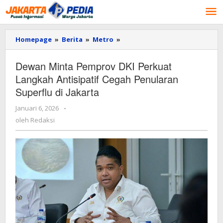
Lewati
ke
konten
Homepage
»
Berita
»
Metro
»
Dewan
Minta
Pemprov
Dewan Minta Pemprov DKI Perkuat
DKI
Langkah Antisipatif Cegah Penularan
Perkuat
Langkah
Superflu di Jakarta
Antisipatif
Cegah
Januari 6, 2026
oleh
-
Penularan
Redaksi
oleh
Redaksi
Superflu
di
Jakarta