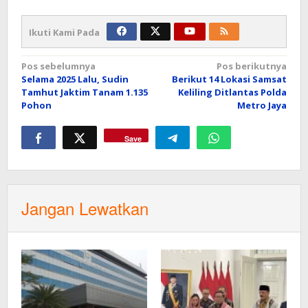
Ikuti Kami Pada
Navigasi
Pos sebelumnya
Pos berikutnya
Selama 2025 Lalu, Sudin
Berikut 14 Lokasi Samsat
pos
Tamhut Jaktim Tanam 1.135
Keliling Ditlantas Polda
Pohon
Metro Jaya
Save
Jangan Lewatkan