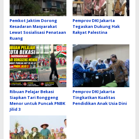
Pemkot Jaktim Dorong
Pemprov DKI Jakarta
Kesadaran Masyarakat
Tegaskan Dukung Hak
Lewat Sosialisasi Penataan
Rakyat Palestina
Ruang
Ribuan Pelajar Bekasi
Pemprov DKI Jakarta
Siapkan Tari Ronggeng
Tingkatkan Kualitas
Menor untuk Puncak PNBK
Pendidikan Anak Usia Dini
Jilid 3