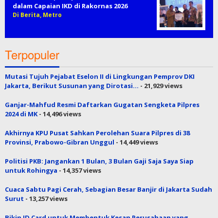
dalam Capaian IKD di Rakornas 2026
Di Berita, Metro
Terpopuler
Mutasi Tujuh Pejabat Eselon II di Lingkungan Pemprov DKI
Jakarta, Berikut Susunan yang Dirotasi…
- 21,929 views
Ganjar-Mahfud Resmi Daftarkan Gugatan Sengketa Pilpres
2024 di MK
- 14,496 views
Akhirnya KPU Pusat Sahkan Perolehan Suara Pilpres di 38
Provinsi, Prabowo-Gibran Unggul
- 14,449 views
Politisi PKB: Jangankan 1 Bulan, 3 Bulan Gaji Saja Saya Siap
untuk Rohingya
- 14,357 views
Cuaca Sabtu Pagi Cerah, Sebagian Besar Banjir di Jakarta Sudah
Surut
- 13,257 views
Bikin ID Card untuk Membentuk Kesan Perusahaan yang