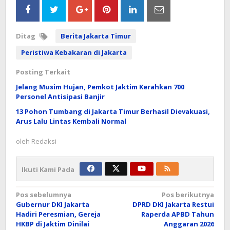
Ditag
Berita Jakarta Timur
Peristiwa Kebakaran di Jakarta
Posting Terkait
Jelang Musim Hujan, Pemkot Jaktim Kerahkan 700
Personel Antisipasi Banjir
13 Pohon Tumbang di Jakarta Timur Berhasil Dievakuasi,
Arus Lalu Lintas Kembali Normal
oleh
Redaksi
Ikuti Kami Pada
Navigasi
Pos sebelumnya
Pos berikutnya
Gubernur DKI Jakarta
DPRD DKI Jakarta Restui
pos
Hadiri Peresmian, Gereja
Raperda APBD Tahun
HKBP di Jaktim Dinilai
Anggaran 2026