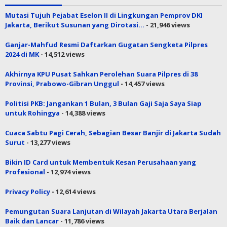
Mutasi Tujuh Pejabat Eselon II di Lingkungan Pemprov DKI
Jakarta, Berikut Susunan yang Dirotasi…
- 21,946 views
Ganjar-Mahfud Resmi Daftarkan Gugatan Sengketa Pilpres
2024 di MK
- 14,512 views
Akhirnya KPU Pusat Sahkan Perolehan Suara Pilpres di 38
Provinsi, Prabowo-Gibran Unggul
- 14,457 views
Politisi PKB: Jangankan 1 Bulan, 3 Bulan Gaji Saja Saya Siap
untuk Rohingya
- 14,388 views
Cuaca Sabtu Pagi Cerah, Sebagian Besar Banjir di Jakarta Sudah
Surut
- 13,277 views
Bikin ID Card untuk Membentuk Kesan Perusahaan yang
Profesional
- 12,974 views
Privacy Policy
- 12,614 views
Pemungutan Suara Lanjutan di Wilayah Jakarta Utara Berjalan
Baik dan Lancar
- 11,786 views