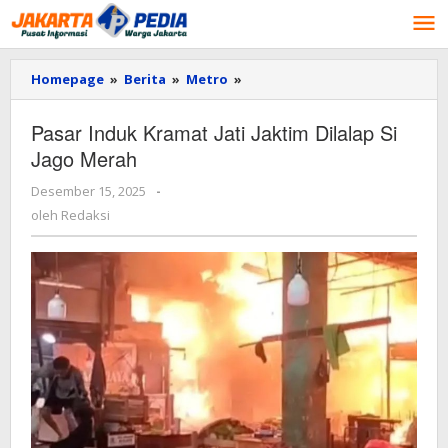
Lewati
ke
konten
Homepage
»
Berita
»
Metro
»
Pasar
Induk
Kramat
Pasar Induk Kramat Jati Jaktim Dilalap Si
Jati
Jago Merah
Jaktim
Dilalap
Desember 15, 2025
oleh
-
Si
Redaksi
Jago
oleh
Redaksi
Merah