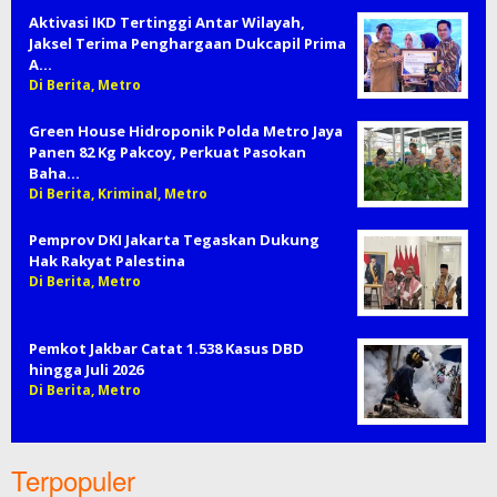
Aktivasi IKD Tertinggi Antar Wilayah,
Jaksel Terima Penghargaan Dukcapil Prima
A…
Di Berita, Metro
Green House Hidroponik Polda Metro Jaya
Panen 82 Kg Pakcoy, Perkuat Pasokan
Baha…
Di Berita, Kriminal, Metro
Pemprov DKI Jakarta Tegaskan Dukung
Hak Rakyat Palestina
Di Berita, Metro
Pemkot Jakbar Catat 1.538 Kasus DBD
hingga Juli 2026
Di Berita, Metro
Terpopuler