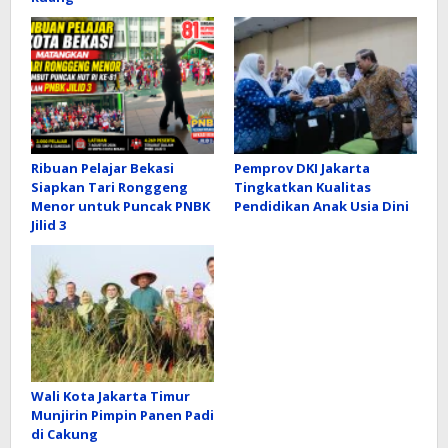
Ribuan Pelajar Bekasi
Pemprov DKI Jakarta
Siapkan Tari Ronggeng
Tingkatkan Kualitas
Menor untuk Puncak PNBK
Pendidikan Anak Usia Dini
Jilid 3
Wali Kota Jakarta Timur
Munjirin Pimpin Panen Padi
di Cakung