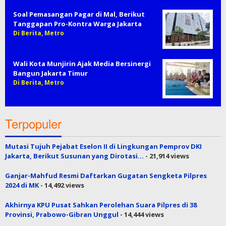
Soal Pemasangan Pagar di Mal, Berikut
Tanggapan Pro-Kontra Warga Jakarta
Di Berita, Metro
Wali Kota Munjirin Ajak Media Bersinergi
Bangun Jakarta Timur
Di Berita, Metro
Terpopuler
Mutasi Tujuh Pejabat Eselon II di Lingkungan Pemprov DKI
Jakarta, Berikut Susunan yang Dirotasi…
- 21,914 views
Ganjar-Mahfud Resmi Daftarkan Gugatan Sengketa Pilpres
2024 di MK
- 14,492 views
Akhirnya KPU Pusat Sahkan Perolehan Suara Pilpres di 38
Provinsi, Prabowo-Gibran Unggul
- 14,444 views