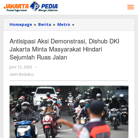
Lewati
ke
konten
Homepage
»
Berita
»
Metro
»
Antisipasi
Aksi
Demonstrasi,
Antisipasi Aksi Demonstrasi, Dishub DKI
Dishub
Jakarta Minta Masyarakat Hindari
DKI
Jakarta
Sejumlah Ruas Jalan
Minta
Masyarakat
Juni 12, 2026
oleh
-
Hindari
Redaksi
oleh
Redaksi
Sejumlah
Ruas
Jalan