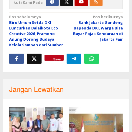
Ikuti Kami Pada
Navigasi
Pos sebelumnya
Pos berikutnya
Biro Umum Setda DKI
Bank Jakarta Gandeng
pos
Luncurkan Balaikota Eco
Bapenda DKI, Warga Bisa
Creative 2026, Pramono
Bayar Pajak Kendaraan di
Anung Dorong Budaya
Jakarta Fair
Kelola Sampah dari Sumber
Save
Jangan Lewatkan