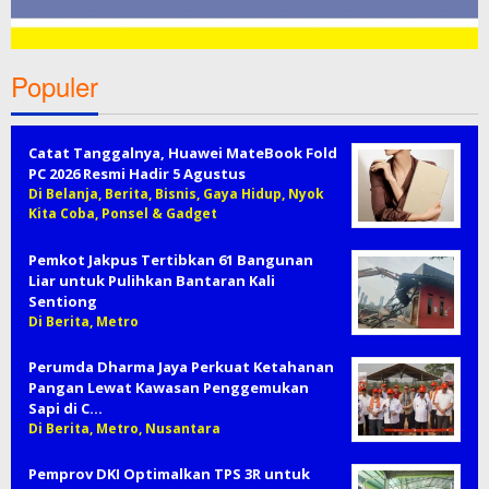
Populer
Catat Tanggalnya, Huawei MateBook Fold
PC 2026 Resmi Hadir 5 Agustus
Di Belanja, Berita, Bisnis, Gaya Hidup, Nyok
Kita Coba, Ponsel & Gadget
Pemkot Jakpus Tertibkan 61 Bangunan
Liar untuk Pulihkan Bantaran Kali
Sentiong
Di Berita, Metro
Perumda Dharma Jaya Perkuat Ketahanan
Pangan Lewat Kawasan Penggemukan
Sapi di C…
Di Berita, Metro, Nusantara
Pemprov DKI Optimalkan TPS 3R untuk