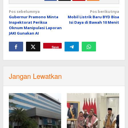
Navigasi
Pos sebelumnya
Pos berikutnya
Gubernur Pramono Minta
Mobil Listrik Baru BYD Bisa
pos
Inspektorat Periksa
Isi Daya di Bawah 10 Menit
Oknum Manipulasi Laporan
JAKI Gunakan AI
Save
Jangan Lewatkan