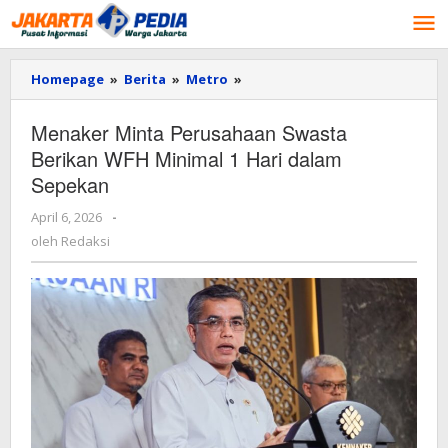
Lewati
ke
konten
Homepage
»
Berita
»
Metro
»
Menaker
Minta
Perusahaan
Menaker Minta Perusahaan Swasta
Swasta
Berikan WFH Minimal 1 Hari dalam
Berikan
WFH
Sepekan
Minimal
1
April 6, 2026
oleh
-
Hari
Redaksi
oleh
Redaksi
dalam
Sepekan