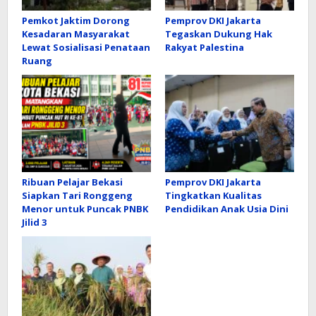
Pemkot Jaktim Dorong
Pemprov DKI Jakarta
Kesadaran Masyarakat
Tegaskan Dukung Hak
Lewat Sosialisasi Penataan
Rakyat Palestina
Ruang
Ribuan Pelajar Bekasi
Pemprov DKI Jakarta
Siapkan Tari Ronggeng
Tingkatkan Kualitas
Menor untuk Puncak PNBK
Pendidikan Anak Usia Dini
Jilid 3