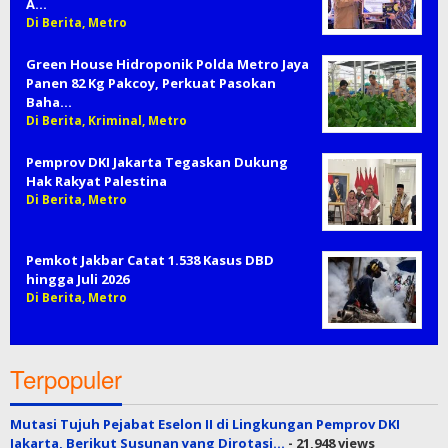
A…
Di Berita, Metro
Green House Hidroponik Polda Metro Jaya
Panen 82 Kg Pakcoy, Perkuat Pasokan
Baha…
Di Berita, Kriminal, Metro
Pemprov DKI Jakarta Tegaskan Dukung
Hak Rakyat Palestina
Di Berita, Metro
Pemkot Jakbar Catat 1.538 Kasus DBD
hingga Juli 2026
Di Berita, Metro
Terpopuler
Mutasi Tujuh Pejabat Eselon II di Lingkungan Pemprov DKI
Jakarta, Berikut Susunan yang Dirotasi…
- 21,948 views