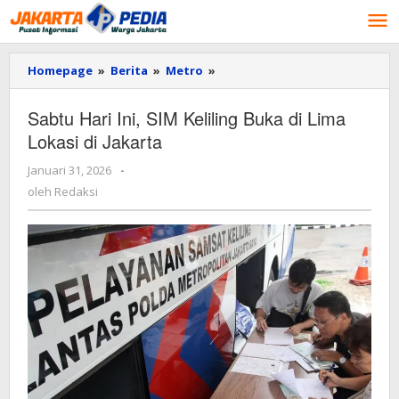
Lewati
ke
konten
Homepage
»
Berita
»
Metro
»
Sabtu
Hari
Ini,
Sabtu Hari Ini, SIM Keliling Buka di Lima
SIM
Lokasi di Jakarta
Keliling
Buka
Januari 31, 2026
oleh
-
di
Redaksi
Lima
oleh
Redaksi
Lokasi
di
Jakarta