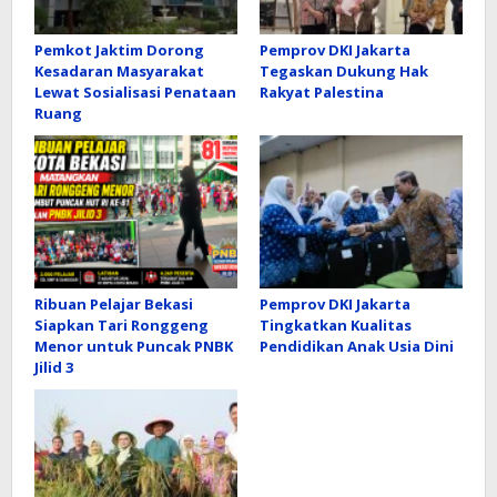
Pemkot Jaktim Dorong
Pemprov DKI Jakarta
Kesadaran Masyarakat
Tegaskan Dukung Hak
Lewat Sosialisasi Penataan
Rakyat Palestina
Ruang
Ribuan Pelajar Bekasi
Pemprov DKI Jakarta
Siapkan Tari Ronggeng
Tingkatkan Kualitas
Menor untuk Puncak PNBK
Pendidikan Anak Usia Dini
Jilid 3