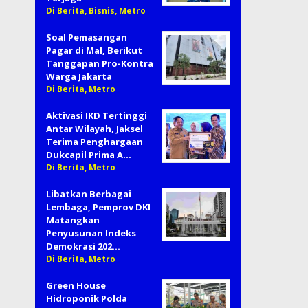
Di Berita, Bisnis, Metro
Soal Pemasangan
Pagar di Mal, Berikut
Tanggapan Pro-Kontra
Warga Jakarta
Di Berita, Metro
Aktivasi IKD Tertinggi
Antar Wilayah, Jaksel
Terima Penghargaan
Dukcapil Prima A…
Di Berita, Metro
Libatkan Berbagai
Lembaga, Pemprov DKI
Matangkan
Penyusunan Indeks
Demokrasi 202…
Di Berita, Metro
Green House
Hidroponik Polda