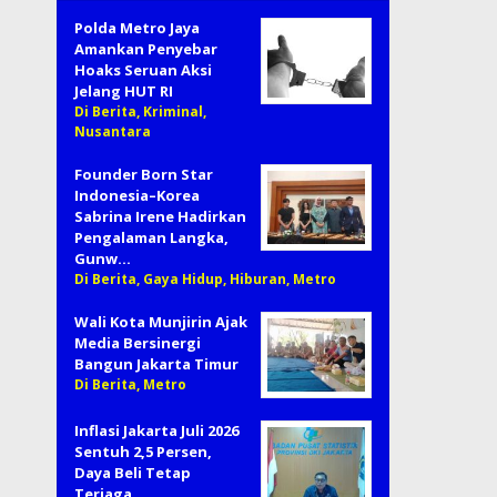
Polda Metro Jaya
Amankan Penyebar
Hoaks Seruan Aksi
Jelang HUT RI
Di Berita, Kriminal,
Nusantara
Founder Born Star
Indonesia–Korea
Sabrina Irene Hadirkan
Pengalaman Langka,
Gunw…
Di Berita, Gaya Hidup, Hiburan, Metro
Wali Kota Munjirin Ajak
Media Bersinergi
Bangun Jakarta Timur
Di Berita, Metro
Inflasi Jakarta Juli 2026
Sentuh 2,5 Persen,
Daya Beli Tetap
Terjaga