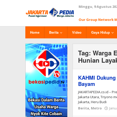
Lewati
Minggu, 9 Agustus 20
ke
konten
Our Group Network 
Home
Berita
Video
Gaya Hidup
Tag:
Warga 
Hunian Laya
KAHMI Dukung 
Bayam
JAKARTAPEDIA.co.id – Pr
Jakarta Utara, Triyono
Jakarta, Heru Budi
Berita
,
Metro
Janua