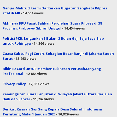
Ganjar-Mahfud Resmi Daftarkan Gugatan Sengketa Pilpres
2024 di MK
- 14,504 views
Akhirnya KPU Pusat Sahkan Perolehan Suara Pilpres di 38
Provinsi, Prabowo-Gibran Unggul
- 14,454 views
Politisi PKB: Jangankan 1 Bulan, 3 Bulan Gaji Saja Saya Siap
untuk Rohingya
- 14,366 views
Cuaca Sabtu Pagi Cerah, Sebagian Besar Banjir di Jakarta Sudah
Surut
- 13,263 views
Bikin ID Card untuk Membentuk Kesan Perusahaan yang
Profesional
- 12,884 views
Privacy Policy
- 12,587 views
Pemungutan Suara Lanjutan di Wilayah Jakarta Utara Berjalan
Baik dan Lancar
- 11,782 views
Berikut Kisaran Gaji Sang Kepala Desa Seluruh Indonesia
Terhitung Mulai 1 Januari 2025
- 10,929 views