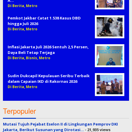
A…
Di Berita, Metro
Pemkot Jakbar Catat 1.538 Kasus DBD
hingga Juli 2026
Di Berita, Metro
Inflasi Jakarta Juli 2026 Sentuh 2,5 Persen,
Daya Beli Tetap Terjaga
Di Berita, Bisnis, Metro
Sudin Dukcapil Kepulauan Seribu Terbaik
dalam Capaian IKD di Rakornas 2026
Di Berita, Metro
Terpopuler
Mutasi Tujuh Pejabat Eselon II di Lingkungan Pemprov DKI
Jakarta, Berikut Susunan yang Dirotasi…
- 21,935 views