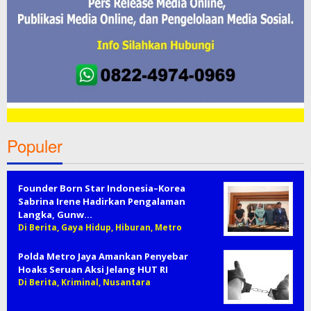
Populer
Founder Born Star Indonesia–Korea
Sabrina Irene Hadirkan Pengalaman
Langka, Gunw…
Di Berita, Gaya Hidup, Hiburan, Metro
Polda Metro Jaya Amankan Penyebar
Hoaks Seruan Aksi Jelang HUT RI
Di Berita, Kriminal, Nusantara