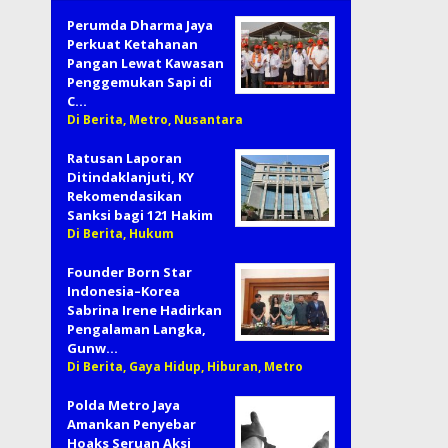
Perumda Dharma Jaya
Perkuat Ketahanan
Pangan Lewat Kawasan
Penggemukan Sapi di
C…
Di Berita, Metro, Nusantara
Ratusan Laporan
Ditindaklanjuti, KY
Rekomendasikan
Sanksi bagi 121 Hakim
Di Berita, Hukum
Founder Born Star
Indonesia–Korea
Sabrina Irene Hadirkan
Pengalaman Langka,
Gunw…
Di Berita, Gaya Hidup, Hiburan, Metro
Polda Metro Jaya
Amankan Penyebar
Hoaks Seruan Aksi