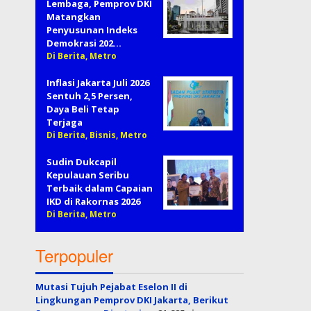
Lembaga, Pemprov DKI
Matangkan
Penyusunan Indeks
Demokrasi 202…
Di Berita, Metro
Inflasi Jakarta Juli 2026
Sentuh 2,5 Persen,
Daya Beli Tetap
Terjaga
Di Berita, Bisnis, Metro
Sudin Dukcapil
Kepulauan Seribu
Terbaik dalam Capaian
IKD di Rakornas 2026
Di Berita, Metro
Terpopuler
Mutasi Tujuh Pejabat Eselon II di
Lingkungan Pemprov DKI Jakarta, Berikut