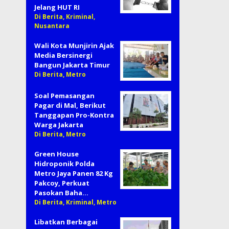
Jelang HUT RI
Di Berita, Kriminal,
Nusantara
Wali Kota Munjirin Ajak
Media Bersinergi
Bangun Jakarta Timur
Di Berita, Metro
Soal Pemasangan
Pagar di Mal, Berikut
Tanggapan Pro-Kontra
Warga Jakarta
Di Berita, Metro
Green House
Hidroponik Polda
Metro Jaya Panen 82 Kg
Pakcoy, Perkuat
Pasokan Baha…
Di Berita, Kriminal, Metro
Libatkan Berbagai