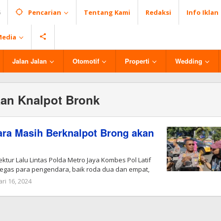
Pencarian
Tentang Kami
Redaksi
Info Iklan
Media
Jalan Jalan
Otomotif
Properti
Wedding
an Knalpot Bronk
ra Masih Berknalpot Brong akan
ektur Lalu Lintas Polda Metro Jaya Kombes Pol Latif
gas para pengendara, baik roda dua dan empat,
ri 16, 2024
oleh
Redaksi