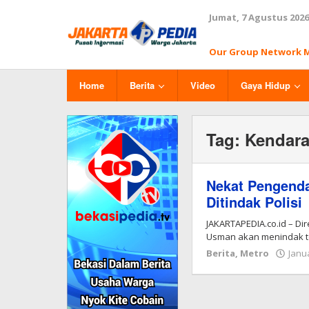
Lewati
Jumat, 7 Agustus 2026
ke
konten
Our Group Network 
Home
Berita
Video
Gaya Hidup
Tag:
Kendara
Nekat Pengenda
Ditindak Polisi
JAKARTAPEDIA.co.id – Dir
Usman akan menindak te
Berita
,
Metro
Janua