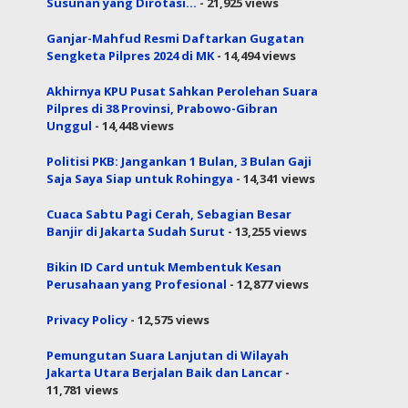
Susunan yang Dirotasi…
- 21,925 views
Ganjar-Mahfud Resmi Daftarkan Gugatan
Sengketa Pilpres 2024 di MK
- 14,494 views
Akhirnya KPU Pusat Sahkan Perolehan Suara
Pilpres di 38 Provinsi, Prabowo-Gibran
Unggul
- 14,448 views
Politisi PKB: Jangankan 1 Bulan, 3 Bulan Gaji
Saja Saya Siap untuk Rohingya
- 14,341 views
Cuaca Sabtu Pagi Cerah, Sebagian Besar
Banjir di Jakarta Sudah Surut
- 13,255 views
Bikin ID Card untuk Membentuk Kesan
Perusahaan yang Profesional
- 12,877 views
Privacy Policy
- 12,575 views
Pemungutan Suara Lanjutan di Wilayah
Jakarta Utara Berjalan Baik dan Lancar
-
11,781 views