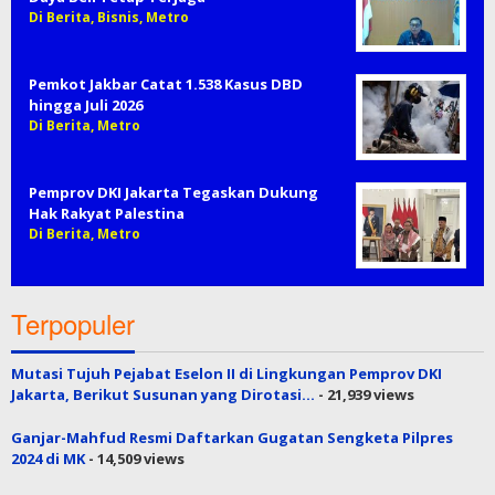
Di Berita, Bisnis, Metro
Pemkot Jakbar Catat 1.538 Kasus DBD
hingga Juli 2026
Di Berita, Metro
Pemprov DKI Jakarta Tegaskan Dukung
Hak Rakyat Palestina
Di Berita, Metro
Terpopuler
Mutasi Tujuh Pejabat Eselon II di Lingkungan Pemprov DKI
Jakarta, Berikut Susunan yang Dirotasi…
- 21,939 views
Ganjar-Mahfud Resmi Daftarkan Gugatan Sengketa Pilpres
2024 di MK
- 14,509 views