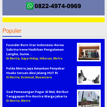
Populer
Founder Born Star Indonesia–Korea
Sabrina Irene Hadirkan Pengalaman
Langka, Gunw…
Di Berita, Gaya Hidup, Hiburan, Metro
Polda Metro Jaya Amankan Penyebar
Hoaks Seruan Aksi Jelang HUT RI
Di Berita, Kriminal, Nusantara
Soal Pemasangan Pagar di Mal, Berikut
Tanggapan Pro-Kontra Warga Jakarta
Di Berita, Metro