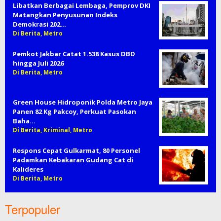
Libatkan Berbagai Lembaga, Pemprov DKI
Matangkan Penyusunan Indeks
Demokrasi 202…
Di Berita, Metro
Pemkot Jakbar Catat 1.538 Kasus DBD
hingga Juli 2026
Di Berita, Metro
Green House Hidroponik Polda Metro Jaya
Panen 82 Kg Pakcoy, Perkuat Pasokan
Baha…
Di Berita, Kriminal, Metro
Respons Cepat Gulkarmat, 80 Personel
Padamkan Kebakaran Gudang Cat di
Kalideres
Di Berita, Metro
Terpopuler