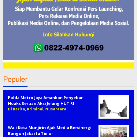
Populer
Polda Metro Jaya Amankan Penyebar
Hoaks Seruan Aksi Jelang HUT RI
Di Berita, Kriminal, Nusantara
Wali Kota Munjirin Ajak Media Bersinergi
Bangun Jakarta Timur