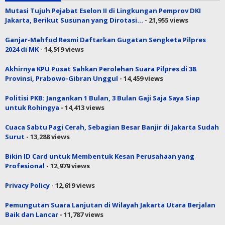
Mutasi Tujuh Pejabat Eselon II di Lingkungan Pemprov DKI
Jakarta, Berikut Susunan yang Dirotasi…
- 21,955 views
Ganjar-Mahfud Resmi Daftarkan Gugatan Sengketa Pilpres
2024 di MK
- 14,519 views
Akhirnya KPU Pusat Sahkan Perolehan Suara Pilpres di 38
Provinsi, Prabowo-Gibran Unggul
- 14,459 views
Politisi PKB: Jangankan 1 Bulan, 3 Bulan Gaji Saja Saya Siap
untuk Rohingya
- 14,413 views
Cuaca Sabtu Pagi Cerah, Sebagian Besar Banjir di Jakarta Sudah
Surut
- 13,288 views
Bikin ID Card untuk Membentuk Kesan Perusahaan yang
Profesional
- 12,979 views
Privacy Policy
- 12,619 views
Pemungutan Suara Lanjutan di Wilayah Jakarta Utara Berjalan
Baik dan Lancar
- 11,787 views