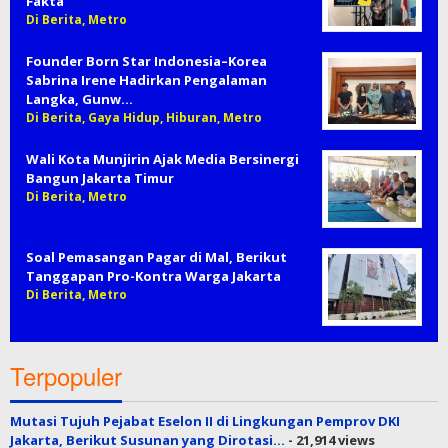
Fakta
Di Berita, Metro
Founder Born Star Indonesia–Korea
Sabrina Irene Hadirkan Pengalaman
Langka, Gunw…
Di Berita, Gaya Hidup, Hiburan, Metro
Wali Kota Munjirin Ajak Media Bersinergi
Bangun Jakarta Timur
Di Berita, Metro
Soal Pemasangan Pagar di Mal, Berikut
Tanggapan Pro-Kontra Warga Jakarta
Di Berita, Metro
Terpopuler
Mutasi Tujuh Pejabat Eselon II di Lingkungan Pemprov DKI
Jakarta, Berikut Susunan yang Dirotasi…
- 21,914 views