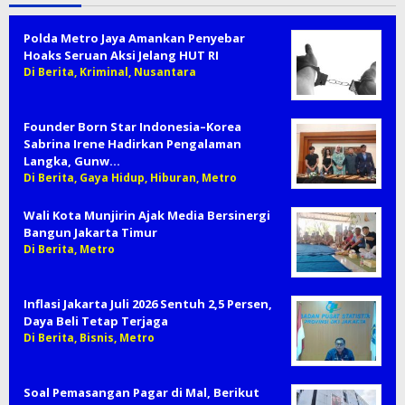
Polda Metro Jaya Amankan Penyebar
Hoaks Seruan Aksi Jelang HUT RI
Di Berita, Kriminal, Nusantara
Founder Born Star Indonesia–Korea
Sabrina Irene Hadirkan Pengalaman
Langka, Gunw…
Di Berita, Gaya Hidup, Hiburan, Metro
Wali Kota Munjirin Ajak Media Bersinergi
Bangun Jakarta Timur
Di Berita, Metro
Inflasi Jakarta Juli 2026 Sentuh 2,5 Persen,
Daya Beli Tetap Terjaga
Di Berita, Bisnis, Metro
Soal Pemasangan Pagar di Mal, Berikut