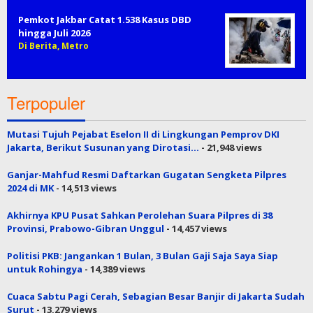
Pemkot Jakbar Catat 1.538 Kasus DBD
hingga Juli 2026
Di Berita, Metro
Terpopuler
Mutasi Tujuh Pejabat Eselon II di Lingkungan Pemprov DKI
Jakarta, Berikut Susunan yang Dirotasi…
- 21,948 views
Ganjar-Mahfud Resmi Daftarkan Gugatan Sengketa Pilpres
2024 di MK
- 14,513 views
Akhirnya KPU Pusat Sahkan Perolehan Suara Pilpres di 38
Provinsi, Prabowo-Gibran Unggul
- 14,457 views
Politisi PKB: Jangankan 1 Bulan, 3 Bulan Gaji Saja Saya Siap
untuk Rohingya
- 14,389 views
Cuaca Sabtu Pagi Cerah, Sebagian Besar Banjir di Jakarta Sudah
Surut
- 13,279 views