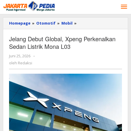
Lewati
ke
konten
Homepage
»
Otomotif
»
Mobil
»
Jelang
Debut
Global,
Jelang Debut Global, Xpeng Perkenalkan
Xpeng
Sedan Listrik Mona L03
Perkenalkan
Sedan
Juni 25, 2026
oleh
-
Listrik
Redaksi
Mona
oleh
Redaksi
L03