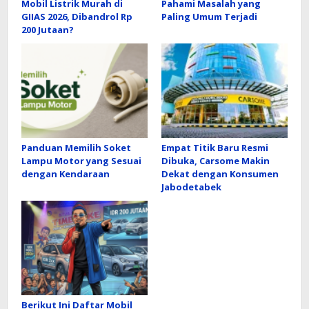
Mobil Listrik Murah di
Pahami Masalah yang
GIIAS 2026, Dibandrol Rp
Paling Umum Terjadi
200 Jutaan?
Panduan Memilih Soket
Empat Titik Baru Resmi
Lampu Motor yang Sesuai
Dibuka, Carsome Makin
dengan Kendaraan
Dekat dengan Konsumen
Jabodetabek
Berikut Ini Daftar Mobil