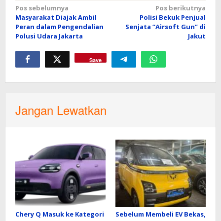
Navigasi
Pos sebelumnya
Pos berikutnya
Masyarakat Diajak Ambil
Polisi Bekuk Penjual
pos
Peran dalam Pengendalian
Senjata “Airsoft Gun” di
Polusi Udara Jakarta
Jakut
Save
Jangan Lewatkan
Chery Q Masuk ke Kategori
Sebelum Membeli EV Bekas,