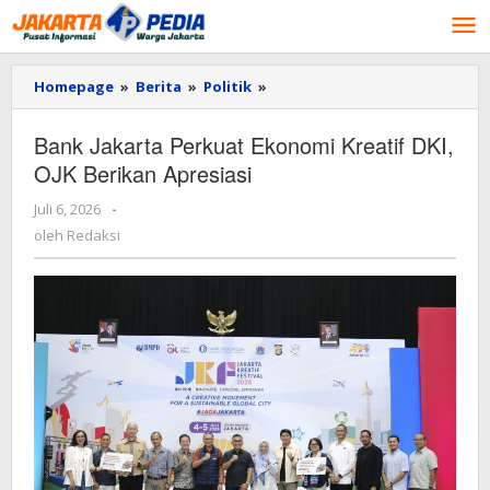
Lewati
ke
konten
Homepage
»
Berita
»
Politik
»
Bank
Jakarta
Perkuat
Bank Jakarta Perkuat Ekonomi Kreatif DKI,
Ekonomi
OJK Berikan Apresiasi
Kreatif
DKI,
Juli 6, 2026
oleh
-
OJK
Redaksi
Berikan
oleh
Redaksi
Apresiasi