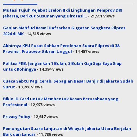
Mutasi Tujuh Pejabat Eselon II di Lingkungan Pemprov DKI
Jakarta, Berikut Susunan yang Dirotasi…
- 21,951 views
Ganjar-Mahfud Resmi Daftarkan Gugatan Sengketa Pilpres
2024 di MK
- 14,515 views
Akhirnya KPU Pusat Sahkan Perolehan Suara Pilpres di 38
Provinsi, Prabowo-Gibran Unggul
- 14,457 views
Politisi PKB: Jangankan 1 Bulan, 3 Bulan Gaji Saja Saya Siap
untuk Rohingya
- 14,394 views
Cuaca Sabtu Pagi Cerah, Sebagian Besar Banjir di Jakarta Sudah
Surut
- 13,280 views
Bikin ID Card untuk Membentuk Kesan Perusahaan yang
Profesional
- 12,975 views
Privacy Policy
- 12,617 views
Pemungutan Suara Lanjutan di Wilayah Jakarta Utara Berjalan
Baik dan Lancar
- 11,786 views