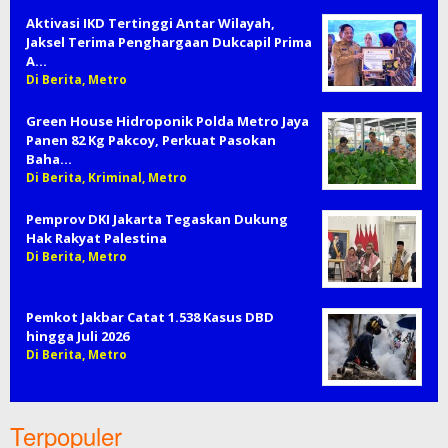
Aktivasi IKD Tertinggi Antar Wilayah,
Jaksel Terima Penghargaan Dukcapil Prima
A…
Di Berita, Metro
Green House Hidroponik Polda Metro Jaya
Panen 82 Kg Pakcoy, Perkuat Pasokan
Baha…
Di Berita, Kriminal, Metro
Pemprov DKI Jakarta Tegaskan Dukung
Hak Rakyat Palestina
Di Berita, Metro
Pemkot Jakbar Catat 1.538 Kasus DBD
hingga Juli 2026
Di Berita, Metro
Terpopuler