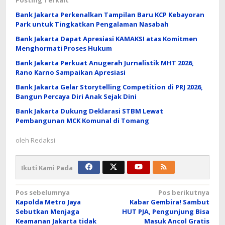
Bank Jakarta Perkenalkan Tampilan Baru KCP Kebayoran
Park untuk Tingkatkan Pengalaman Nasabah
Bank Jakarta Dapat Apresiasi KAMAKSI atas Komitmen
Menghormati Proses Hukum
Bank Jakarta Perkuat Anugerah Jurnalistik MHT 2026,
Rano Karno Sampaikan Apresiasi
Bank Jakarta Gelar Storytelling Competition di PRJ 2026,
Bangun Percaya Diri Anak Sejak Dini
Bank Jakarta Dukung Deklarasi STBM Lewat
Pembangunan MCK Komunal di Tomang
oleh
Redaksi
Ikuti Kami Pada
Navigasi
Pos sebelumnya
Pos berikutnya
Kapolda Metro Jaya
Kabar Gembira! Sambut
pos
Sebutkan Menjaga
HUT PJA, Pengunjung Bisa
Keamanan Jakarta tidak
Masuk Ancol Gratis