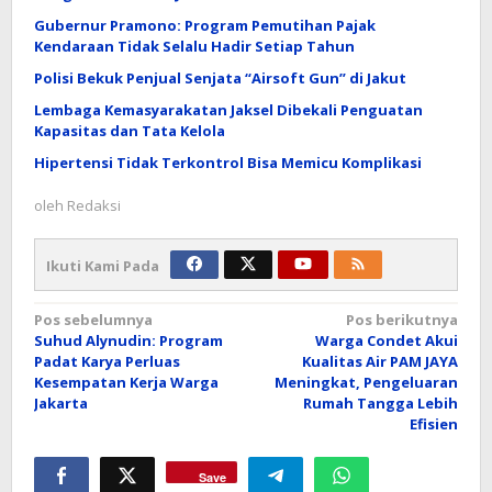
Gubernur Pramono: Program Pemutihan Pajak
Kendaraan Tidak Selalu Hadir Setiap Tahun
Polisi Bekuk Penjual Senjata “Airsoft Gun” di Jakut
Lembaga Kemasyarakatan Jaksel Dibekali Penguatan
Kapasitas dan Tata Kelola
Hipertensi Tidak Terkontrol Bisa Memicu Komplikasi
oleh
Redaksi
Ikuti Kami Pada
Navigasi
Pos sebelumnya
Pos berikutnya
Suhud Alynudin: Program
Warga Condet Akui
pos
Padat Karya Perluas
Kualitas Air PAM JAYA
Kesempatan Kerja Warga
Meningkat, Pengeluaran
Jakarta
Rumah Tangga Lebih
Efisien
Save