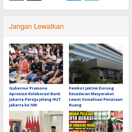
Jangan Lewatkan
Gubernur Pramono
Pemkot Jaktim Dorong
Apresiasi Kolaborasi Bank
Kesadaran Masyarakat
Jakarta-Persija Jelang HUT
Lewat Sosialisasi Penataan
Jakarta ke-500
Ruang