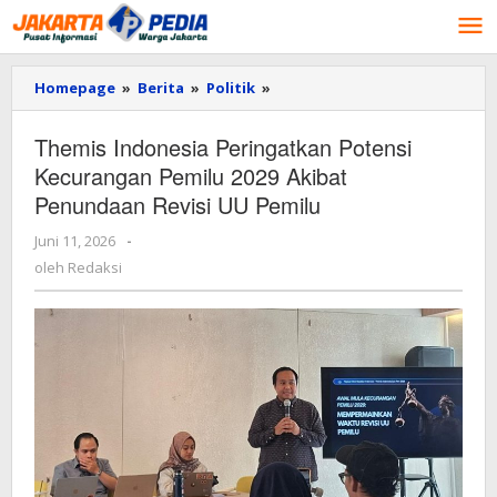
Lewati
ke
konten
Homepage
»
Berita
»
Politik
»
Themis
Indonesia
Peringatkan
Themis Indonesia Peringatkan Potensi
Potensi
Kecurangan Pemilu 2029 Akibat
Kecurangan
Pemilu
Penundaan Revisi UU Pemilu
2029
Akibat
Juni 11, 2026
oleh
-
Penundaan
Redaksi
oleh
Redaksi
Revisi
UU
Pemilu