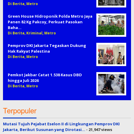
Di Berita, Metro
Green House Hidroponik Polda Metro Jaya
Panen 82 Kg Pakcoy, Perkuat Pasokan
Baha…
Di Berita, Kriminal, Metro
Pemprov DKI Jakarta Tegaskan Dukung
Hak Rakyat Palestina
Di Berita, Metro
Pemkot Jakbar Catat 1.538 Kasus DBD
hingga Juli 2026
Di Berita, Metro
Terpopuler
Mutasi Tujuh Pejabat Eselon II di Lingkungan Pemprov DKI
Jakarta, Berikut Susunan yang Dirotasi…
- 21,947 views