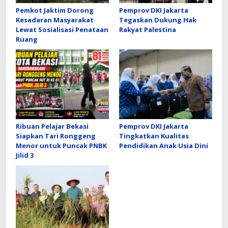
Pemkot Jaktim Dorong
Pemprov DKI Jakarta
Kesadaran Masyarakat
Tegaskan Dukung Hak
Lewat Sosialisasi Penataan
Rakyat Palestina
Ruang
Ribuan Pelajar Bekasi
Pemprov DKI Jakarta
Siapkan Tari Ronggeng
Tingkatkan Kualitas
Menor untuk Puncak PNBK
Pendidikan Anak Usia Dini
Jilid 3