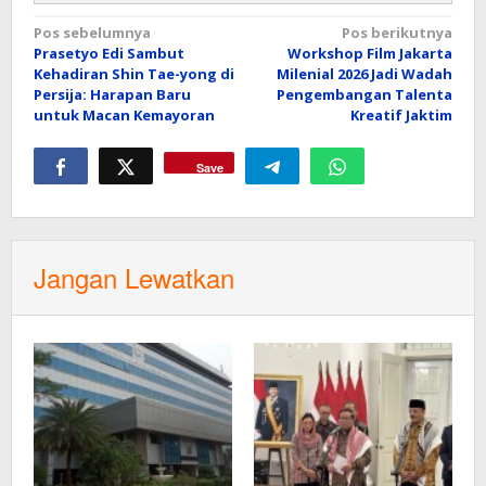
Navigasi
Pos sebelumnya
Pos berikutnya
Prasetyo Edi Sambut
Workshop Film Jakarta
pos
Kehadiran Shin Tae-yong di
Milenial 2026 Jadi Wadah
Persija: Harapan Baru
Pengembangan Talenta
untuk Macan Kemayoran
Kreatif Jaktim
Save
Jangan Lewatkan