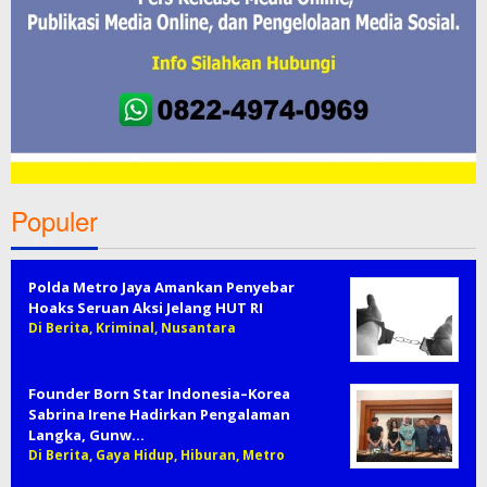
Populer
Polda Metro Jaya Amankan Penyebar
Hoaks Seruan Aksi Jelang HUT RI
Di Berita, Kriminal, Nusantara
Founder Born Star Indonesia–Korea
Sabrina Irene Hadirkan Pengalaman
Langka, Gunw…
Di Berita, Gaya Hidup, Hiburan, Metro