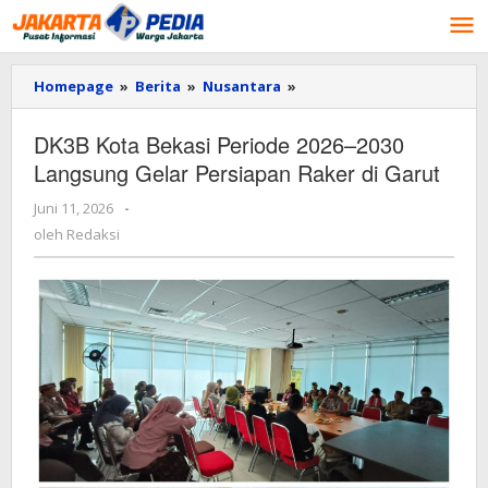
Lewati
ke
konten
Homepage
»
Berita
»
Nusantara
»
DK3B
Kota
Bekasi
DK3B Kota Bekasi Periode 2026–2030
Periode
Langsung Gelar Persiapan Raker di Garut
2026–
2030
Juni 11, 2026
oleh
-
Langsung
Redaksi
Gelar
oleh
Redaksi
Persiapan
Raker
di
Garut