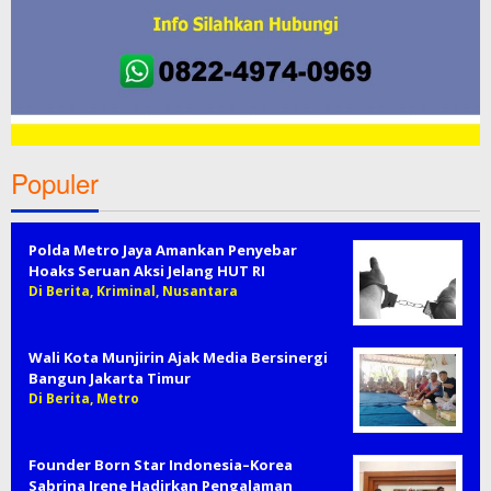
Populer
Polda Metro Jaya Amankan Penyebar
Hoaks Seruan Aksi Jelang HUT RI
Di Berita, Kriminal, Nusantara
Wali Kota Munjirin Ajak Media Bersinergi
Bangun Jakarta Timur
Di Berita, Metro
Founder Born Star Indonesia–Korea
Sabrina Irene Hadirkan Pengalaman