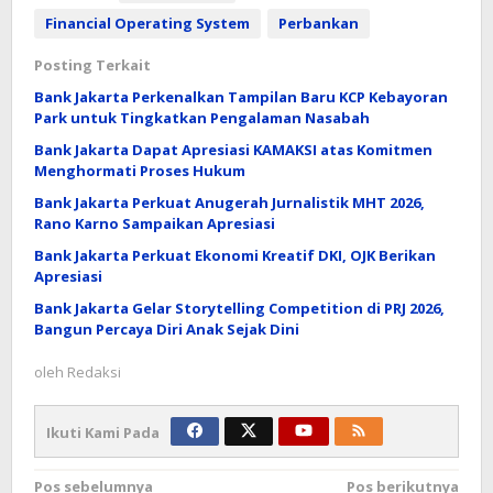
Financial Operating System
Perbankan
Posting Terkait
Bank Jakarta Perkenalkan Tampilan Baru KCP Kebayoran
Park untuk Tingkatkan Pengalaman Nasabah
Bank Jakarta Dapat Apresiasi KAMAKSI atas Komitmen
Menghormati Proses Hukum
Bank Jakarta Perkuat Anugerah Jurnalistik MHT 2026,
Rano Karno Sampaikan Apresiasi
Bank Jakarta Perkuat Ekonomi Kreatif DKI, OJK Berikan
Apresiasi
Bank Jakarta Gelar Storytelling Competition di PRJ 2026,
Bangun Percaya Diri Anak Sejak Dini
oleh
Redaksi
Ikuti Kami Pada
Navigasi
Pos sebelumnya
Pos berikutnya