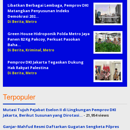
Libatkan Berbagai Lembaga, Pemprov DKI
Matangkan Penyusunan Indeks
Demokrasi 202…
Di Berita, Metro
Green House Hidroponik Polda Metro Jaya
Panen 82 Kg Pakcoy, Perkuat Pasokan
Baha…
Di Berita, Kriminal, Metro
Pemprov DKI Jakarta Tegaskan Dukung
Hak Rakyat Palestina
Di Berita, Metro
Terpopuler
Mutasi Tujuh Pejabat Eselon II di Lingkungan Pemprov DKI
Jakarta, Berikut Susunan yang Dirotasi…
- 21,954 views
Ganjar-Mahfud Resmi Daftarkan Gugatan Sengketa Pilpres