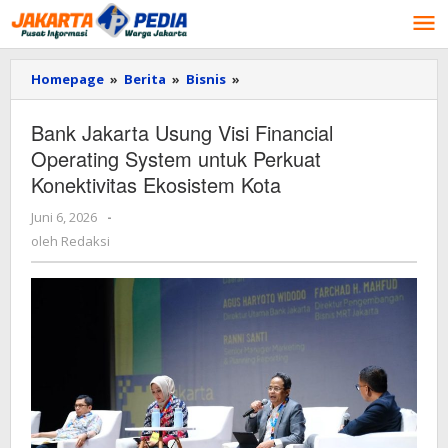
Lewati
ke
konten
Homepage
»
Berita
»
Bisnis
»
Bank
Jakarta
Usung
Bank Jakarta Usung Visi Financial
Visi
Operating System untuk Perkuat
Financial
Operating
Konektivitas Ekosistem Kota
System
untuk
Juni 6, 2026
oleh
-
Perkuat
Redaksi
oleh
Redaksi
Konektivitas
Ekosistem
Kota