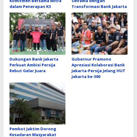
Komitmen Bersama Mitra
Seirama dengan
dalam Penerapan K3
Transformasi Bank Jakarta
Dukungan Bank Jakarta
Gubernur Pramono
Perkuat Ambisi Persija
Apresiasi Kolaborasi Bank
Rebut Gelar Juara
Jakarta-Persija Jelang HUT
Jakarta ke-500
Pemkot Jaktim Dorong
Kesadaran Masyarakat