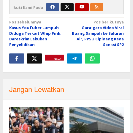
Ikuti Kami Pada
Navigasi
Pos sebelumnya
Pos berikutnya
Kasus YouTuber Lumpuh
Gara-gara Video Viral
pos
Diduga Terkait Whip Pink,
Buang Sampah ke Saluran
Bareskrim Lakukan
Air, PPSU Cipinang Kena
Penyelidikan
Sanksi SP2
Save
Jangan Lewatkan