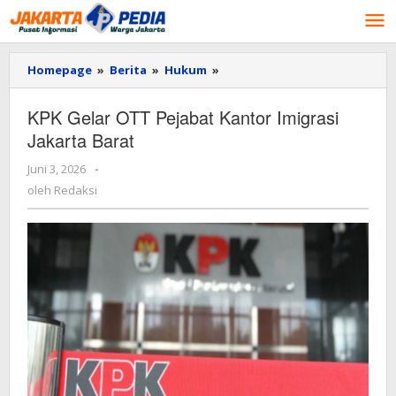
Lewati
ke
konten
Homepage
»
Berita
»
Hukum
»
KPK
Gelar
OTT
KPK Gelar OTT Pejabat Kantor Imigrasi
Pejabat
Jakarta Barat
Kantor
Imigrasi
Juni 3, 2026
oleh
-
Jakarta
Redaksi
Barat
oleh
Redaksi