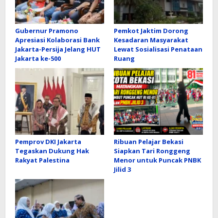
Gubernur Pramono
Pemkot Jaktim Dorong
Apresiasi Kolaborasi Bank
Kesadaran Masyarakat
Jakarta-Persija Jelang HUT
Lewat Sosialisasi Penataan
Jakarta ke-500
Ruang
Pemprov DKI Jakarta
Ribuan Pelajar Bekasi
Tegaskan Dukung Hak
Siapkan Tari Ronggeng
Rakyat Palestina
Menor untuk Puncak PNBK
Jilid 3