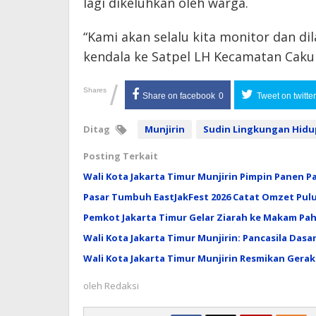
lagi dikeluhkan oleh warga.
“Kami akan selalu kita monitor dan di
kendala ke Satpel LH Kecamatan Cakung
/
Shares
Share on facebook
0
Tweet on twitter
Ditag
Munjirin
Sudin Lingkungan Hidu
Posting Terkait
Wali Kota Jakarta Timur Munjirin Pimpin Panen P
Pasar Tumbuh EastJakFest 2026 Catat Omzet Pulu
Pemkot Jakarta Timur Gelar Ziarah ke Makam Pa
Wali Kota Jakarta Timur Munjirin: Pancasila Da
Wali Kota Jakarta Timur Munjirin Resmikan Gera
oleh
Redaksi