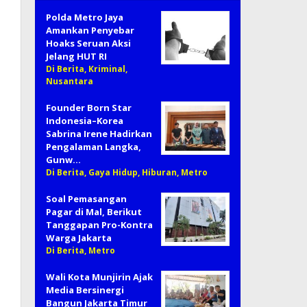
Polda Metro Jaya
Amankan Penyebar
Hoaks Seruan Aksi
Jelang HUT RI
Di Berita, Kriminal,
Nusantara
Founder Born Star
Indonesia–Korea
Sabrina Irene Hadirkan
Pengalaman Langka,
Gunw…
Di Berita, Gaya Hidup, Hiburan, Metro
Soal Pemasangan
Pagar di Mal, Berikut
Tanggapan Pro-Kontra
Warga Jakarta
Di Berita, Metro
Wali Kota Munjirin Ajak
Media Bersinergi
Bangun Jakarta Timur