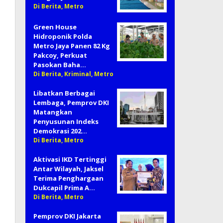
Di Berita, Metro
Green House
Hidroponik Polda
Metro Jaya Panen 82 Kg
Pakcoy, Perkuat
Pasokan Baha…
Di Berita, Kriminal, Metro
Libatkan Berbagai
Lembaga, Pemprov DKI
Matangkan
Penyusunan Indeks
Demokrasi 202…
Di Berita, Metro
Aktivasi IKD Tertinggi
Antar Wilayah, Jaksel
Terima Penghargaan
Dukcapil Prima A…
Di Berita, Metro
Pemprov DKI Jakarta