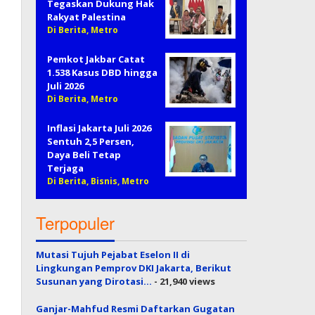
Tegaskan Dukung Hak
Rakyat Palestina
Di Berita, Metro
Pemkot Jakbar Catat
1.538 Kasus DBD hingga
Juli 2026
Di Berita, Metro
Inflasi Jakarta Juli 2026
Sentuh 2,5 Persen,
Daya Beli Tetap
Terjaga
Di Berita, Bisnis, Metro
Terpopuler
Mutasi Tujuh Pejabat Eselon II di
Lingkungan Pemprov DKI Jakarta, Berikut
Susunan yang Dirotasi…
- 21,940 views
Ganjar-Mahfud Resmi Daftarkan Gugatan