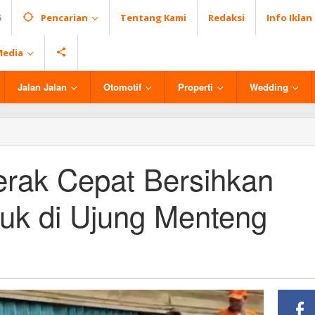
6
Pencarian
Tentang Kami
Redaksi
Info Iklan
Media
Jalan Jalan
Otomotif
Properti
Wedding
rak Cepat Bersihkan
k di Ujung Menteng