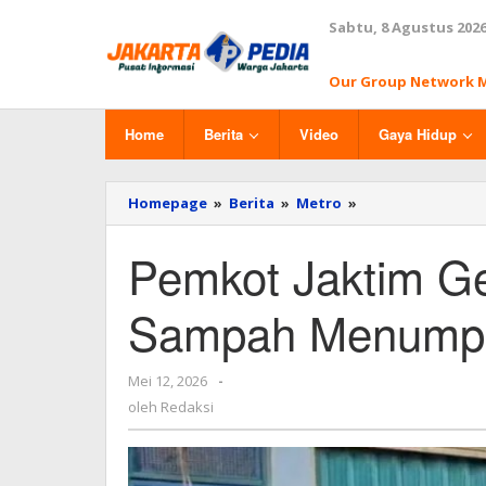
Lewati
Sabtu, 8 Agustus 202
ke
konten
Our Group Network 
Home
Berita
Video
Gaya Hidup
Homepage
»
Berita
»
Metro
»
Pemkot
Jaktim
Gerak
Pemkot Jaktim Ge
Cepat
Bersihkan
Sampah
Sampah Menumpu
Menumpuk
di
Ujung
Mei 12, 2026
oleh
-
Menteng
Redaksi
oleh
Redaksi