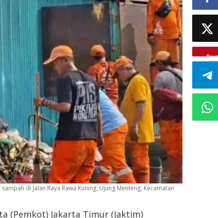
Sav
 sampah di Jalan Raya Rawa Kuning, Ujung Menteng, Kecamatan
a (Pemkot) Jakarta Timur (Jaktim)