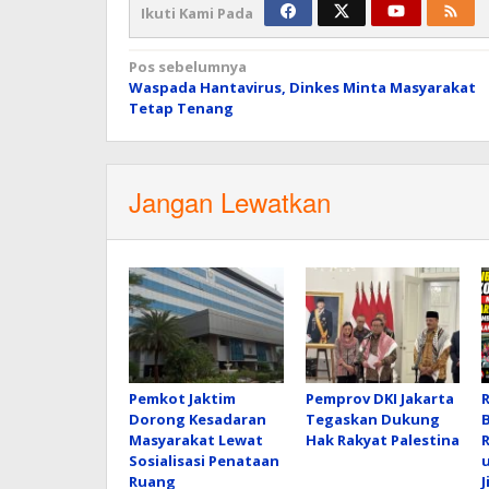
Ikuti Kami Pada
Navigasi
Pos sebelumnya
Waspada Hantavirus, Dinkes Minta Masyarakat
pos
Tetap Tenang
Jangan Lewatkan
Pemkot Jaktim
Pemprov DKI Jakarta
Dorong Kesadaran
Tegaskan Dukung
Masyarakat Lewat
Hak Rakyat Palestina
Sosialisasi Penataan
Ruang
J