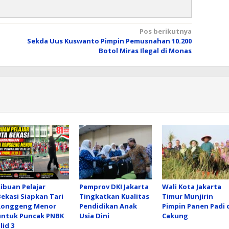
Pos berikutnya
Sekda Uus Kuswanto Pimpin Pemusnahan 10.200
Botol Miras Ilegal di Monas
Ribuan Pelajar
Pemprov DKI Jakarta
Wali Kota Jakarta
Bekasi Siapkan Tari
Tingkatkan Kualitas
Timur Munjirin
Ronggeng Menor
Pendidikan Anak
Pimpin Panen Padi 
untuk Puncak PNBK
Usia Dini
Cakung
ilid 3