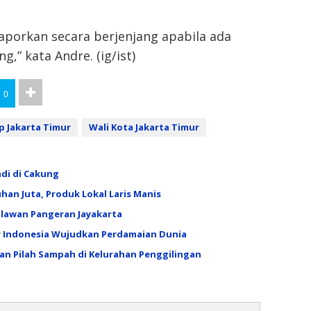
laporkan secara berjenjang apabila ada
,” kata Andre. (ig/ist)
0
p Jakarta Timur
Wali Kota Jakarta Timur
adi di Cakung
han Juta, Produk Lokal Laris Manis
hlawan Pangeran Jayakarta
sar Indonesia Wujudkan Perdamaian Dunia
kan Pilah Sampah di Kelurahan Penggilingan