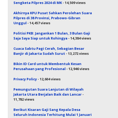
Sengketa Pilpres 2024 di MK
- 14,509 views
Akhirnya KPU Pusat Sahkan Perolehan Suara
Pilpres di 38 Provinsi, Prabowo-Gibran
Unggul
- 14,457 views
Politisi PKB: Jangankan 1 Bulan, 3 Bulan Gaji
Saja Saya Siap untuk Rohingya
- 14,384 views
Cuaca Sabtu Pagi Cerah, Sebagian Besar
Banjir di Jakarta Sudah Surut
- 13,272 views
Bikin ID Card untuk Membentuk Kesan
Perusahaan yang Profesional
- 12,946 views
Privacy Policy
- 12,604 views
Pemungutan Suara Lanjutan di Wilayah
Jakarta Utara Berjalan Baik dan Lancar
-
11,782 views
Berikut Kisaran Gaji Sang Kepala Desa
Seluruh Indonesia Terhitung Mulai 1 Januari