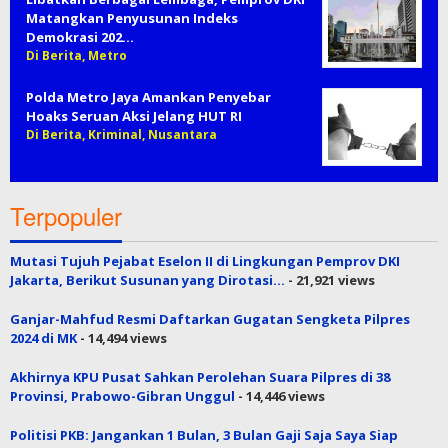
Matangkan Penyusunan Indeks
Demokrasi 202…
Di Berita, Metro
Polda Metro Jaya Amankan Penyebar
Hoaks Seruan Aksi Jelang HUT RI
Di Berita, Kriminal, Nusantara
Terpopuler
Mutasi Tujuh Pejabat Eselon II di Lingkungan Pemprov DKI
Jakarta, Berikut Susunan yang Dirotasi…
- 21,921 views
Ganjar-Mahfud Resmi Daftarkan Gugatan Sengketa Pilpres
2024 di MK
- 14,494 views
Akhirnya KPU Pusat Sahkan Perolehan Suara Pilpres di 38
Provinsi, Prabowo-Gibran Unggul
- 14,446 views
Politisi PKB: Jangankan 1 Bulan, 3 Bulan Gaji Saja Saya Siap