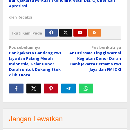
Bank Jakarta Perkuat Ekonomi Kreatif DKI, OJK Berikan
Apresiasi
oleh
Redaksi
Ikuti Kami Pada
Navigasi
Pos sebelumnya
Pos berikutnya
Bank Jakarta Gandeng PWI
Antusiasme Tinggi Warnai
pos
Jaya dan Palang Merah
Kegiatan Donor Darah
Indonesia, Gelar Donor
Bank Jakarta Bersama PWI
Darah untuk Dukung Stok
Jaya dan PMI DKI
di Ibu Kota
Jangan Lewatkan