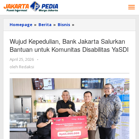
Lewati
ke
konten
Homepage
»
Berita
»
Bisnis
»
Wujud
Kepedulian,
Bank
Wujud Kepedulian, Bank Jakarta Salurkan
Jakarta
Bantuan untuk Komunitas Disabilitas YaSDI
Salurkan
Bantuan
April 25, 2026
oleh
-
untuk
Redaksi
Komunitas
oleh
Redaksi
Disabilitas
YaSDI