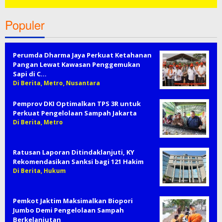
Populer
Perumda Dharma Jaya Perkuat Ketahanan
Pangan Lewat Kawasan Penggemukan
Sapi di C…
Di Berita, Metro, Nusantara
Pemprov DKI Optimalkan TPS 3R untuk
Perkuat Pengelolaan Sampah Jakarta
Di Berita, Metro
Ratusan Laporan Ditindaklanjuti, KY
Rekomendasikan Sanksi bagi 121 Hakim
Di Berita, Hukum
Pemkot Jaktim Maksimalkan Biopori
Jumbo Demi Pengelolaan Sampah
Berkelanjutan