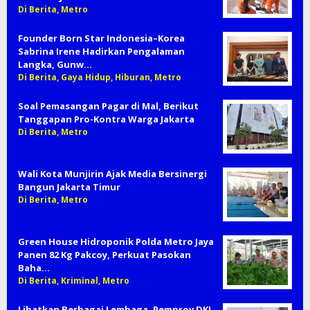
Di Berita, Metro
Founder Born Star Indonesia–Korea
Sabrina Irene Hadirkan Pengalaman
Langka, Gunw…
Di Berita, Gaya Hidup, Hiburan, Metro
Soal Pemasangan Pagar di Mal, Berikut
Tanggapan Pro-Kontra Warga Jakarta
Di Berita, Metro
Wali Kota Munjirin Ajak Media Bersinergi
Bangun Jakarta Timur
Di Berita, Metro
Green House Hidroponik Polda Metro Jaya
Panen 82 Kg Pakcoy, Perkuat Pasokan
Baha…
Di Berita, Kriminal, Metro
Libatkan Berbagai Lembaga, Pemprov DKI