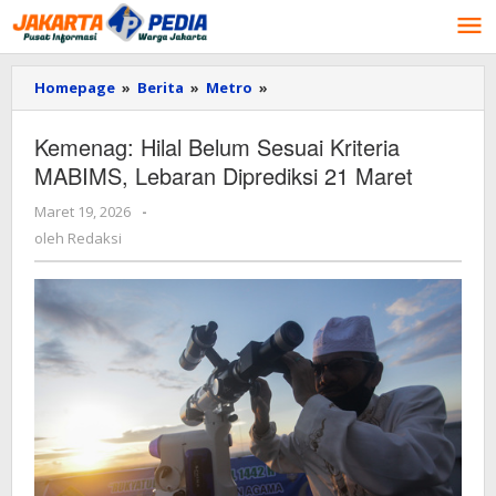
Lewati
ke
konten
Homepage
»
Berita
»
Metro
»
Kemenag:
Hilal
Belum
Kemenag: Hilal Belum Sesuai Kriteria
Sesuai
MABIMS, Lebaran Diprediksi 21 Maret
Kriteria
MABIMS,
Maret 19, 2026
oleh
-
Lebaran
Redaksi
Diprediksi
oleh
Redaksi
21
Maret