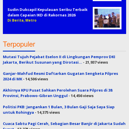
Sudin Dukcapil Kepulauan Seribu Terbaik
dalam Capaian IKD di Rakornas 2026
Di Berita, Metro
Terpopuler
Mutasi Tujuh Pejabat Eselon II di Lingkungan Pemprov DKI
Jakarta, Berikut Susunan yang Dirotasi…
- 21,937 views
Ganjar-Mahfud Resmi Daftarkan Gugatan Sengketa Pilpres
2024 di MK
- 14,506 views
Akhirnya KPU Pusat Sahkan Perolehan Suara Pilpres di 38
Provinsi, Prabowo-Gibran Unggul
- 14,456 views
Politisi PKB: Jangankan 1 Bulan, 3 Bulan Gaji Saja Saya Siap
untuk Rohingya
- 14,375 views
Cuaca Sabtu Pagi Cerah, Sebagian Besar Banjir di Jakarta Sudah
Surut
- 13,271 views