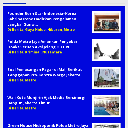
Founder Born Star Indonesia–Korea
Sabrina Irene Hadirkan Pengalaman
Langka, Gunw…
Di Berita, Gaya Hidup, Hiburan, Metro
Polda Metro Jaya Amankan Penyebar
Hoaks Seruan Aksi Jelang HUT RI
Di Berita, Kriminal, Nusantara
Soal Pemasangan Pagar di Mal, Berikut
Tanggapan Pro-Kontra Warga Jakarta
Di Berita, Metro
Wali Kota Munjirin Ajak Media Bersinergi
Bangun Jakarta Timur
Di Berita, Metro
Green House Hidroponik Polda Metro Jaya