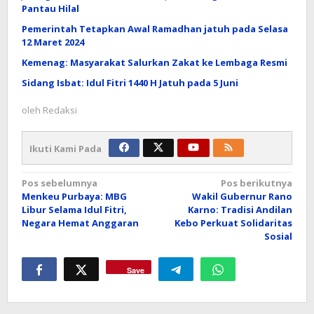
Pantau Hilal
Pemerintah Tetapkan Awal Ramadhan jatuh pada Selasa
12 Maret 2024
Kemenag: Masyarakat Salurkan Zakat ke Lembaga Resmi
Sidang Isbat: Idul Fitri 1440 H Jatuh pada 5 Juni
oleh
Redaksi
Ikuti Kami Pada
Navigasi
Pos sebelumnya
Pos berikutnya
Menkeu Purbaya: MBG
Wakil Gubernur Rano
pos
Libur Selama Idul Fitri,
Karno: Tradisi Andilan
Negara Hemat Anggaran
Kebo Perkuat Solidaritas
Sosial
Save