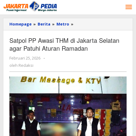
Lewati
ke
konten
Homepage
»
Berita
»
Metro
»
Satpol
PP
Awasi
Satpol PP Awasi THM di Jakarta Selatan
THM
agar Patuhi Aturan Ramadan
di
Jakarta
Februari 25, 2026
oleh
-
Selatan
Redaksi
agar
oleh
Redaksi
Patuhi
Aturan
Ramadan