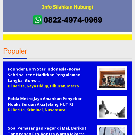
Populer
Founder Born Star Indonesia–Korea
Sabrina Irene Hadirkan Pengalaman
Langka, Gunw…
Di Berita, Gaya Hidup, Hiburan, Metro
Polda Metro Jaya Amankan Penyebar
Hoaks Seruan Aksi Jelang HUT RI
Di Berita, Kriminal, Nusantara
Soal Pemasangan Pagar di Mal, Berikut
Tanggapan Pro-Kontra Warga Jakarta