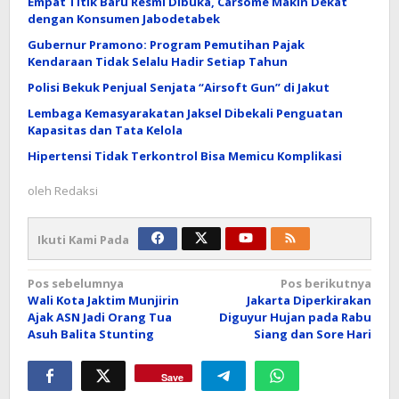
Empat Titik Baru Resmi Dibuka, Carsome Makin Dekat
dengan Konsumen Jabodetabek
Gubernur Pramono: Program Pemutihan Pajak
Kendaraan Tidak Selalu Hadir Setiap Tahun
Polisi Bekuk Penjual Senjata “Airsoft Gun” di Jakut
Lembaga Kemasyarakatan Jaksel Dibekali Penguatan
Kapasitas dan Tata Kelola
Hipertensi Tidak Terkontrol Bisa Memicu Komplikasi
oleh
Redaksi
Ikuti Kami Pada
Navigasi
Pos sebelumnya
Pos berikutnya
Wali Kota Jaktim Munjirin
Jakarta Diperkirakan
pos
Ajak ASN Jadi Orang Tua
Diguyur Hujan pada Rabu
Asuh Balita Stunting
Siang dan Sore Hari
Save