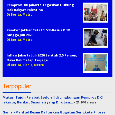
Pemprov DKI Jakarta Tegaskan Dukung
Hak Rakyat Palestina
Di Berita, Metro
Pemkot Jakbar Catat 1.538 Kasus DBD
hingga Juli 2026
Di Berita, Metro
Inflasi Jakarta Juli 2026 Sentuh 2,5 Persen,
Daya Beli Tetap Terjaga
Di Berita, Bisnis, Metro
Terpopuler
Mutasi Tujuh Pejabat Eselon II di Lingkungan Pemprov DKI
Jakarta, Berikut Susunan yang Dirotasi…
- 21,940 views
Ganjar-Mahfud Resmi Daftarkan Gugatan Sengketa Pilpres