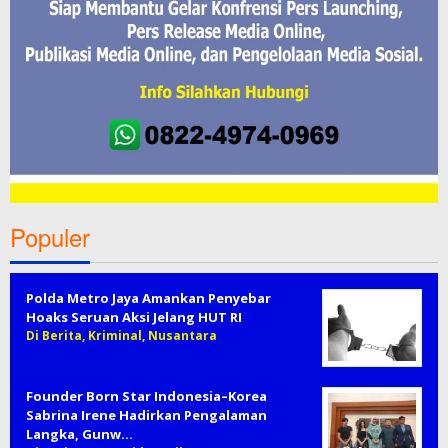
Populer
Polda Metro Jaya Amankan Penyebar
Hoaks Seruan Aksi Jelang HUT RI
Di Berita, Kriminal, Nusantara
Founder Born Star Indonesia–Korea
Sabrina Irene Hadirkan Pengalaman
Langka, Gunw…