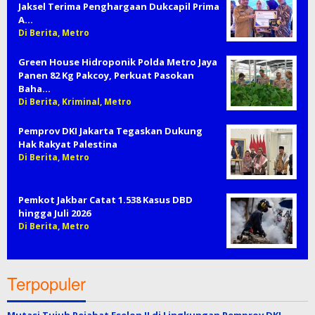
Jaksel Terima Penghargaan Dukcapil Prima
A…
Di Berita, Metro
Green House Hidroponik Polda Metro Jaya
Panen 82 Kg Pakcoy, Perkuat Pasokan
Baha…
Di Berita, Kriminal, Metro
Pemprov DKI Jakarta Tegaskan Dukung
Hak Rakyat Palestina
Di Berita, Metro
Pemkot Jakbar Catat 1.538 Kasus DBD
hingga Juli 2026
Di Berita, Metro
Terpopuler