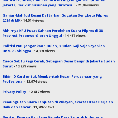
Mutasi Tujuh Pejabat Eselon II di Lingkungan Pemprov DKI
Jakarta, Berikut Susunan yang Dirotasi…
- 21,949 views
Ganjar-Mahfud Resmi Daftarkan Gugatan Sengketa Pilpres
2024 di MK
- 14,514 views
Akhirnya KPU Pusat Sahkan Perolehan Suara Pilpres di 38
Provinsi, Prabowo-Gibran Unggul
- 14,457 views
Politisi PKB: Jangankan 1 Bulan, 3 Bulan Gaji Saja Saya Siap
untuk Rohingya
- 14,391 views
Cuaca Sabtu Pagi Cerah, Sebagian Besar Banjir di Jakarta Sudah
Surut
- 13,279 views
Bikin ID Card untuk Membentuk Kesan Perusahaan yang
Profesional
- 12,974 views
Privacy Policy
- 12,617 views
Pemungutan Suara Lanjutan di Wilayah Jakarta Utara Berjalan
Baik dan Lancar
- 11,786 views
Berikut Kisaran Gaji Sang Kepala Desa Seluruh Indonesia