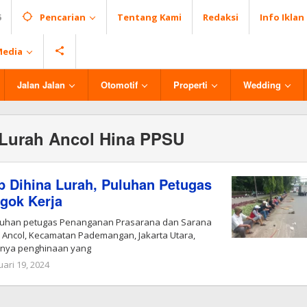
6
Pencarian
Tentang Kami
Redaksi
Info Iklan
Media
Jalan Jalan
Otomotif
Properti
Wedding
Lurah Ancol Hina PPSU
p Dihina Lurah, Puluhan Petugas
gok Kerja
uluhan petugas Penanganan Prasarana dan Sarana
Ancol, Kecamatan Pademangan, Jakarta Utara,
anya penghinaan yang
uari 19, 2024
oleh
Redaksi