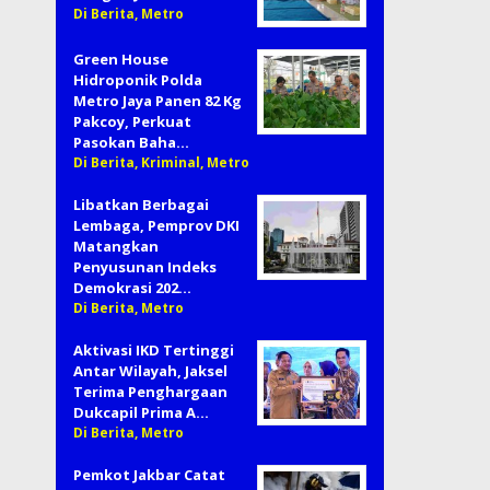
Di Berita, Metro
Green House
Hidroponik Polda
Metro Jaya Panen 82 Kg
Pakcoy, Perkuat
Pasokan Baha…
Di Berita, Kriminal, Metro
Libatkan Berbagai
Lembaga, Pemprov DKI
Matangkan
Penyusunan Indeks
Demokrasi 202…
Di Berita, Metro
Aktivasi IKD Tertinggi
Antar Wilayah, Jaksel
Terima Penghargaan
Dukcapil Prima A…
Di Berita, Metro
Pemkot Jakbar Catat