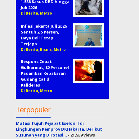
1.538 Kasus DBD hingga
Juli 2026
Di Berita, Metro
Inflasi Jakarta Juli 2026
Sentuh 2,5 Persen,
Daya Beli Tetap
Terjaga
Di Berita, Bisnis, Metro
Respons Cepat
Gulkarmat, 80 Personel
Padamkan Kebakaran
Gudang Cat di
Kalideres
Di Berita, Metro
Terpopuler
Mutasi Tujuh Pejabat Eselon II di
Lingkungan Pemprov DKI Jakarta, Berikut
Susunan yang Dirotasi…
- 21,939 views