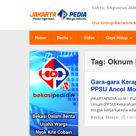
Lewati
Sabtu, 8 Agustus 202
ke
konten
Our Group Network 
Home
Berita
Video
Gaya Hidup
Tag:
Oknum 
Gara-gara Kera
PPSU Ancol Mo
JAKARTAPEDIA.co.id – P
Umum (PPSU) Kelurahan 
mogok kerja karena ad
Berita
,
Metro
Febr