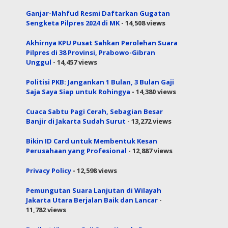
Ganjar-Mahfud Resmi Daftarkan Gugatan
Sengketa Pilpres 2024 di MK
- 14,508 views
Akhirnya KPU Pusat Sahkan Perolehan Suara
Pilpres di 38 Provinsi, Prabowo-Gibran
Unggul
- 14,457 views
Politisi PKB: Jangankan 1 Bulan, 3 Bulan Gaji
Saja Saya Siap untuk Rohingya
- 14,380 views
Cuaca Sabtu Pagi Cerah, Sebagian Besar
Banjir di Jakarta Sudah Surut
- 13,272 views
Bikin ID Card untuk Membentuk Kesan
Perusahaan yang Profesional
- 12,887 views
Privacy Policy
- 12,598 views
Pemungutan Suara Lanjutan di Wilayah
Jakarta Utara Berjalan Baik dan Lancar
-
11,782 views