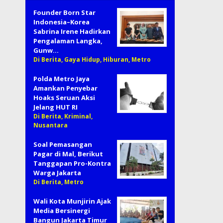
Founder Born Star
Indonesia–Korea
Sabrina Irene Hadirkan
Pengalaman Langka,
Gunw…
Di Berita, Gaya Hidup, Hiburan, Metro
Polda Metro Jaya
Amankan Penyebar
Hoaks Seruan Aksi
Jelang HUT RI
Di Berita, Kriminal,
Nusantara
Soal Pemasangan
Pagar di Mal, Berikut
Tanggapan Pro-Kontra
Warga Jakarta
Di Berita, Metro
Wali Kota Munjirin Ajak
Media Bersinergi
Bangun Jakarta Timur