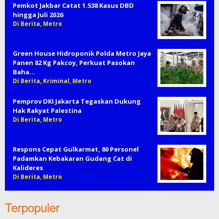
Pemkot Jakbar Catat 1.538 Kasus DBD
hingga Juli 2026
Di Berita, Metro
Green House Hidroponik Polda Metro Jaya
Panen 82 Kg Pakcoy, Perkuat Pasokan
Baha…
Di Berita, Kriminal, Metro
Pemprov DKI Jakarta Tegaskan Dukung
Hak Rakyat Palestina
Di Berita, Metro
Respons Cepat Gulkarmat, 80 Personel
Padamkan Kebakaran Gudang Cat di
Kalideres
Di Berita, Metro
Terpopuler