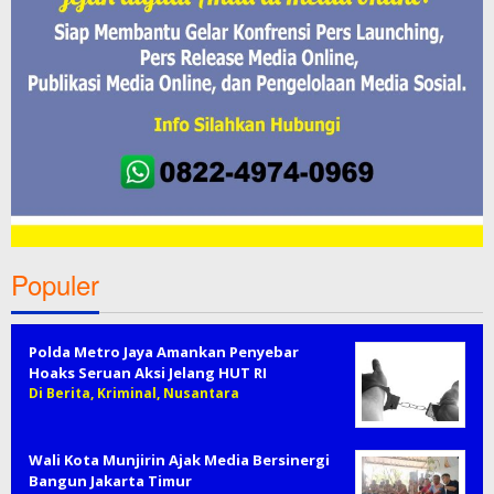
Populer
Polda Metro Jaya Amankan Penyebar
Hoaks Seruan Aksi Jelang HUT RI
Di Berita, Kriminal, Nusantara
Wali Kota Munjirin Ajak Media Bersinergi
Bangun Jakarta Timur