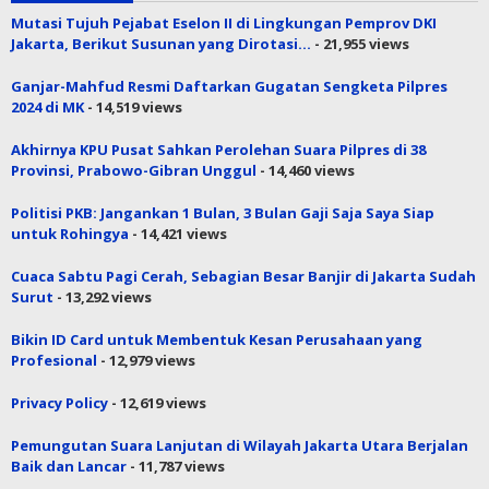
Mutasi Tujuh Pejabat Eselon II di Lingkungan Pemprov DKI
Jakarta, Berikut Susunan yang Dirotasi…
- 21,955 views
Ganjar-Mahfud Resmi Daftarkan Gugatan Sengketa Pilpres
2024 di MK
- 14,519 views
Akhirnya KPU Pusat Sahkan Perolehan Suara Pilpres di 38
Provinsi, Prabowo-Gibran Unggul
- 14,460 views
Politisi PKB: Jangankan 1 Bulan, 3 Bulan Gaji Saja Saya Siap
untuk Rohingya
- 14,421 views
Cuaca Sabtu Pagi Cerah, Sebagian Besar Banjir di Jakarta Sudah
Surut
- 13,292 views
Bikin ID Card untuk Membentuk Kesan Perusahaan yang
Profesional
- 12,979 views
Privacy Policy
- 12,619 views
Pemungutan Suara Lanjutan di Wilayah Jakarta Utara Berjalan
Baik dan Lancar
- 11,787 views