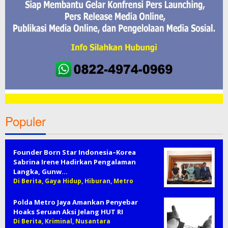
Populer
Founder Born Star Indonesia–Korea
Sabrina Irene Hadirkan Pengalaman
Langka, Gunw…
Di Berita, Gaya Hidup, Hiburan, Metro
Polda Metro Jaya Amankan Penyebar
Hoaks Seruan Aksi Jelang HUT RI
Di Berita, Kriminal, Nusantara