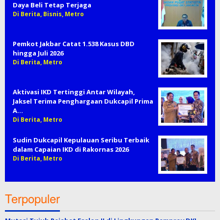
Daya Beli Tetap Terjaga
Di Berita, Bisnis, Metro
Pemkot Jakbar Catat 1.538 Kasus DBD
hingga Juli 2026
Di Berita, Metro
Aktivasi IKD Tertinggi Antar Wilayah,
Jaksel Terima Penghargaan Dukcapil Prima
A…
Di Berita, Metro
Sudin Dukcapil Kepulauan Seribu Terbaik
dalam Capaian IKD di Rakornas 2026
Di Berita, Metro
Terpopuler