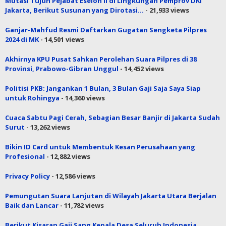
Mutasi Tujuh Pejabat Eselon II di Lingkungan Pemprov DKI
Jakarta, Berikut Susunan yang Dirotasi…
- 21,933 views
Ganjar-Mahfud Resmi Daftarkan Gugatan Sengketa Pilpres
2024 di MK
- 14,501 views
Akhirnya KPU Pusat Sahkan Perolehan Suara Pilpres di 38
Provinsi, Prabowo-Gibran Unggul
- 14,452 views
Politisi PKB: Jangankan 1 Bulan, 3 Bulan Gaji Saja Saya Siap
untuk Rohingya
- 14,360 views
Cuaca Sabtu Pagi Cerah, Sebagian Besar Banjir di Jakarta Sudah
Surut
- 13,262 views
Bikin ID Card untuk Membentuk Kesan Perusahaan yang
Profesional
- 12,882 views
Privacy Policy
- 12,586 views
Pemungutan Suara Lanjutan di Wilayah Jakarta Utara Berjalan
Baik dan Lancar
- 11,782 views
Berikut Kisaran Gaji Sang Kepala Desa Seluruh Indonesia