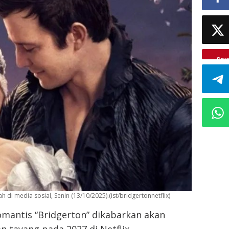
Sav
 di media sosial, Senin (13/10/2025).(ist/bridgertonnetflix)
omantis “Bridgerton” dikabarkan akan