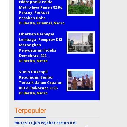
Hidroponik Polda
Metro Jaya Panen 82 Kg
Pakcoy, Perkuat
Pasokan Baha…
Di Berita, Kriminal, Metro
Libatkan Berbagai
Lembaga, Pemprov DKI
Matangkan
Penyusunan Indeks
Demokrasi 202…
Di Berita, Metro
Sudin Dukcapil
Kepulauan Seribu
Terbaik dalam Capaian
IKD di Rakornas 2026
Di Berita, Metro
Terpopuler
Mutasi Tujuh Pejabat Eselon II di