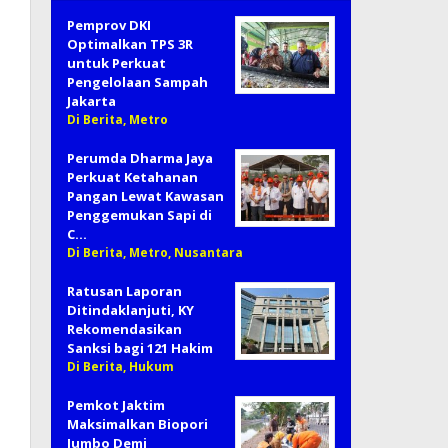
Pemprov DKI
Optimalkan TPS 3R
untuk Perkuat
Pengelolaan Sampah
Jakarta
Di Berita, Metro
Perumda Dharma Jaya
Perkuat Ketahanan
Pangan Lewat Kawasan
Penggemukan Sapi di
C…
Di Berita, Metro, Nusantara
Ratusan Laporan
Ditindaklanjuti, KY
Rekomendasikan
Sanksi bagi 121 Hakim
Di Berita, Hukum
Pemkot Jaktim
Maksimalkan Biopori
Jumbo Demi