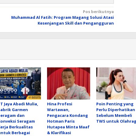
Pos berikutnya
Muhammad Al Fatih: Program Magang Solusi Atasi
Kesenjangan Skill dan Pengangguran
T Jaya Abadi Mulia,
Hina Profesi
Poin Penting yang
Pabrik Garmen
Wartawan,
Perlu Diperhatikan
Seragam dan
Pengacara Kondang
Sebelum Membeli
Konveksi Seragam
Hotman Paris
TWS untuk Olahra
Kerja Berkualitas
Hutapea Minta Maaf
untuk Berbagai
& Klarifikasi