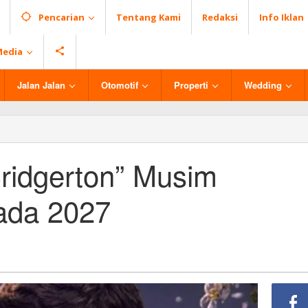
Pencarian
Tentang Kami
Redaksi
Info Iklan
Media
Jalan Jalan
Otomotif
Properti
Wedding
on”
Bridgerton” Musim
ada 2027