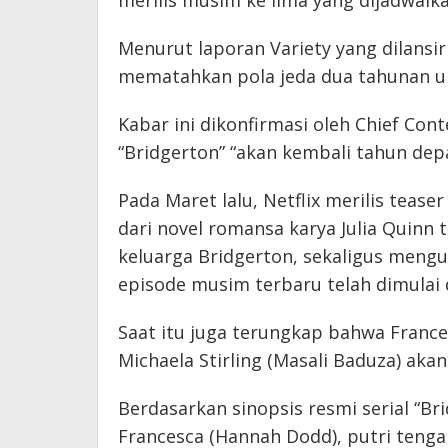
merilis musim ke lima yang dijadwalka
Menurut laporan Variety yang dilansir
mematahkan pola jeda dua tahunan un
Kabar ini dikonfirmasi oleh Chief Cont
“Bridgerton” “akan kembali tahun de
Pada Maret lalu, Netflix merilis tease
dari novel romansa karya Julia Quinn 
keluarga Bridgerton, sekaligus men
episode musim terbaru telah dimulai d
Saat itu juga terungkap bahwa Franc
Michaela Stirling (Masali Baduza) ak
Berdasarkan sinopsis resmi serial “B
Francesca (Hannah Dodd), putri tenga