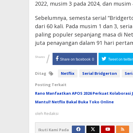
2022, musim 3 pada 2024, dan musim 
Sebelumnya, semesta serial “Bridgerto
dari 60 kali. Pada musim 1 dan 3, seri
paling populer sepanjang masa di Ne
juta penayangan dalam 91 hari pertam
/
Shares
Share on facebook
0
Tweet on twitter
Ditag
Netflix
Serial Bridgerton
Ser
Posting Terkait
Rano Manfaatkan APOS 2026 Perkuat Kolaborasi J
Mantul! Netflix Bakal Buka Toko Online
oleh
Redaksi
Ikuti Kami Pada