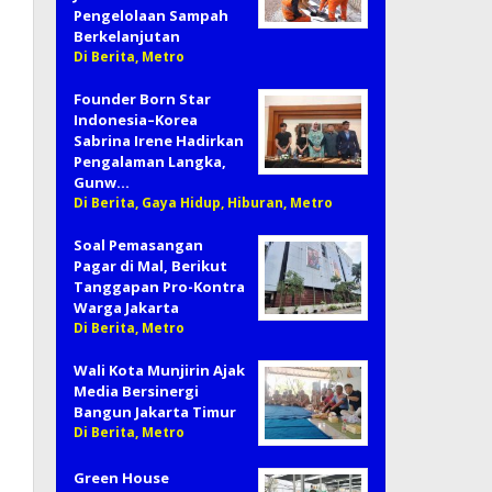
Pengelolaan Sampah
Berkelanjutan
Di Berita, Metro
Founder Born Star
Indonesia–Korea
Sabrina Irene Hadirkan
Pengalaman Langka,
Gunw…
Di Berita, Gaya Hidup, Hiburan, Metro
Soal Pemasangan
Pagar di Mal, Berikut
Tanggapan Pro-Kontra
Warga Jakarta
Di Berita, Metro
Wali Kota Munjirin Ajak
Media Bersinergi
Bangun Jakarta Timur
Di Berita, Metro
Green House