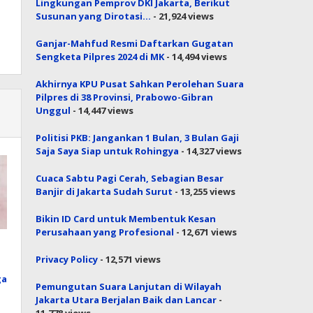
Lingkungan Pemprov DKI Jakarta, Berikut
Susunan yang Dirotasi…
- 21,924 views
Ganjar-Mahfud Resmi Daftarkan Gugatan
Sengketa Pilpres 2024 di MK
- 14,494 views
Akhirnya KPU Pusat Sahkan Perolehan Suara
Pilpres di 38 Provinsi, Prabowo-Gibran
Unggul
- 14,447 views
Politisi PKB: Jangankan 1 Bulan, 3 Bulan Gaji
Saja Saya Siap untuk Rohingya
- 14,327 views
Cuaca Sabtu Pagi Cerah, Sebagian Besar
Banjir di Jakarta Sudah Surut
- 13,255 views
Bikin ID Card untuk Membentuk Kesan
Perusahaan yang Profesional
- 12,671 views
Privacy Policy
- 12,571 views
ga
Pemungutan Suara Lanjutan di Wilayah
Jakarta Utara Berjalan Baik dan Lancar
-
11,778 views