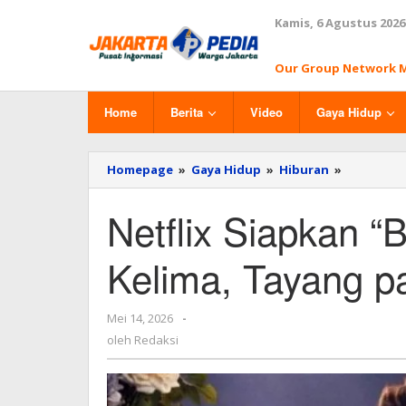
Lewati
Kamis, 6 Agustus 2026
ke
konten
Our Group Network 
Home
Berita
Video
Gaya Hidup
Homepage
»
Gaya Hidup
»
Hiburan
»
Netflix
Siapkan
“Bridgert
Netflix Siapkan “
Musim
Kelima,
Tayang
Kelima, Tayang p
pada
2027
Mei 14, 2026
oleh
-
Redaksi
oleh
Redaksi