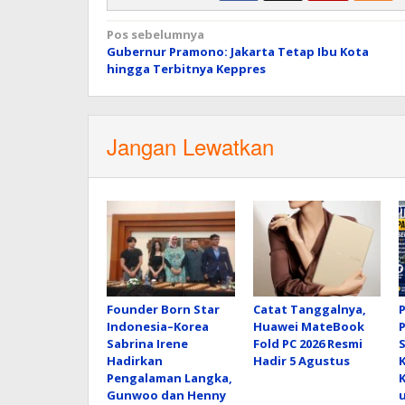
Navigasi
Pos sebelumnya
Gubernur Pramono: Jakarta Tetap Ibu Kota
pos
hingga Terbitnya Keppres
Jangan Lewatkan
Founder Born Star
Catat Tanggalnya,
P
Indonesia–Korea
Huawei MateBook
Sabrina Irene
Fold PC 2026 Resmi
Hadirkan
Hadir 5 Agustus
Pengalaman Langka,
Gunwoo dan Henny