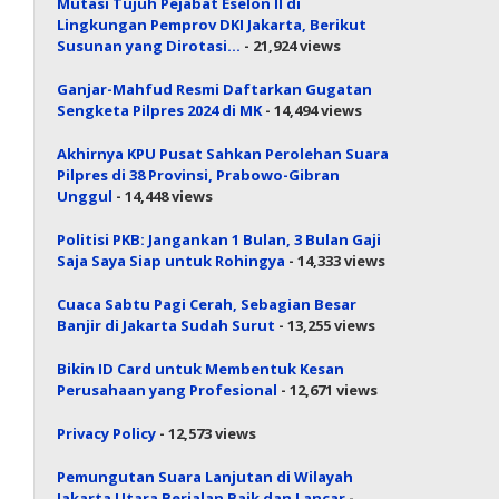
Mutasi Tujuh Pejabat Eselon II di
Lingkungan Pemprov DKI Jakarta, Berikut
Susunan yang Dirotasi…
- 21,924 views
Ganjar-Mahfud Resmi Daftarkan Gugatan
Sengketa Pilpres 2024 di MK
- 14,494 views
Akhirnya KPU Pusat Sahkan Perolehan Suara
Pilpres di 38 Provinsi, Prabowo-Gibran
Unggul
- 14,448 views
Politisi PKB: Jangankan 1 Bulan, 3 Bulan Gaji
Saja Saya Siap untuk Rohingya
- 14,333 views
Cuaca Sabtu Pagi Cerah, Sebagian Besar
Banjir di Jakarta Sudah Surut
- 13,255 views
Bikin ID Card untuk Membentuk Kesan
Perusahaan yang Profesional
- 12,671 views
Privacy Policy
- 12,573 views
Pemungutan Suara Lanjutan di Wilayah
Jakarta Utara Berjalan Baik dan Lancar
-