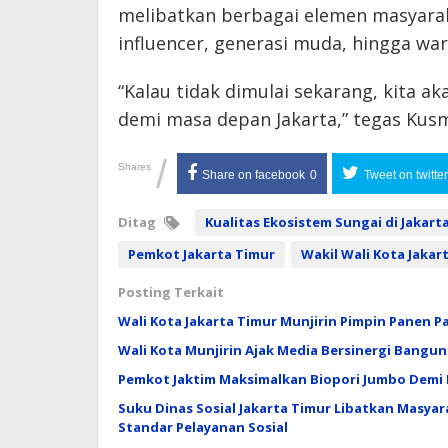
melibatkan berbagai elemen masyarak
influencer, generasi muda, hingga war
“Kalau tidak dimulai sekarang, kita a
demi masa depan Jakarta,” tegas Kusm
/
Shares
Share on facebook
0
Tweet on twitter
Ditag
Kualitas Ekosistem Sungai di Jakart
Pemkot Jakarta Timur
Wakil Wali Kota Jaka
Posting Terkait
Wali Kota Jakarta Timur Munjirin Pimpin Panen P
Wali Kota Munjirin Ajak Media Bersinergi Bangun
Pemkot Jaktim Maksimalkan Biopori Jumbo Demi
Suku Dinas Sosial Jakarta Timur Libatkan Masyar
Standar Pelayanan Sosial