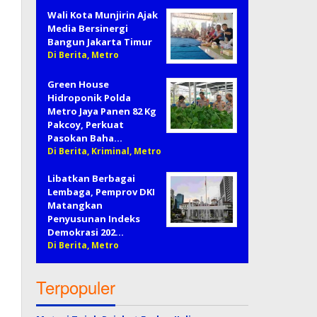
Wali Kota Munjirin Ajak
Media Bersinergi
Bangun Jakarta Timur
Di Berita, Metro
Green House
Hidroponik Polda
Metro Jaya Panen 82 Kg
Pakcoy, Perkuat
Pasokan Baha…
Di Berita, Kriminal, Metro
Libatkan Berbagai
Lembaga, Pemprov DKI
Matangkan
Penyusunan Indeks
Demokrasi 202…
Di Berita, Metro
Terpopuler