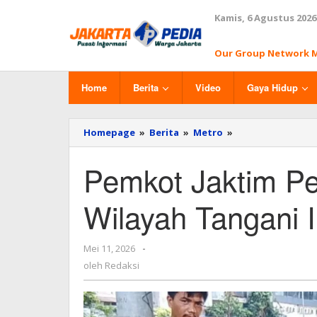
Lewati
Kamis, 6 Agustus 2026
ke
konten
Our Group Network 
Home
Berita
Video
Gaya Hidup
Homepage
»
Berita
»
Metro
»
Pemkot
Jaktim
Perkuat
Pemkot Jaktim Pe
Koordinasi
Lintas
Wilayah
Wilayah Tangani 
Tangani
Ikan
Sapu-
Mei 11, 2026
oleh
-
Sapu
Redaksi
oleh
Redaksi