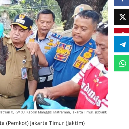
Sav
atrian X, RW 03, Kebon Manggis, Matraman, Jakarta Timur. (ist/ant)
a (Pemkot) Jakarta Timur (Jaktim)