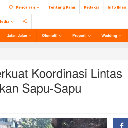
Pencarian
Tentang Kami
Redaksi
Info Iklan
Media
Jalan Jalan
Otomotif
Properti
Wedding
rkuat Koordinasi Lintas
Ikan Sapu-Sapu