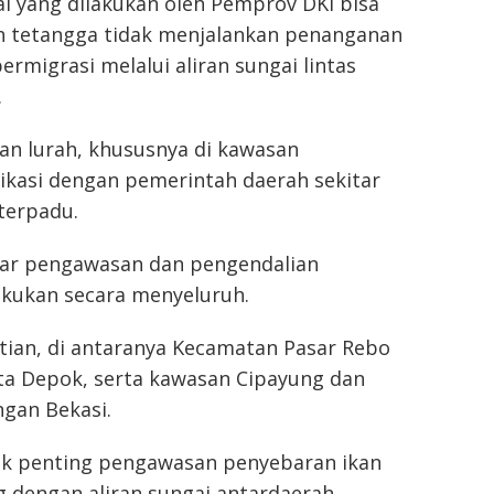
ai yang dilakukan oleh Pemprov DKI bisa
ah tetangga tidak menjalankan penanganan
ermigrasi melalui aliran sungai lintas
.
n lurah, khususnya di kawasan
kasi dengan pemerintah daerah sekitar
terpadu.
agar pengawasan dan pengendalian
akukan secara menyeluruh.
tian, di antaranya Kecamatan Pasar Rebo
ta Depok, serta kawasan Cipayung dan
gan Bekasi.
tik penting pengawasan penyebaran ikan
 dengan aliran sungai antardaerah.