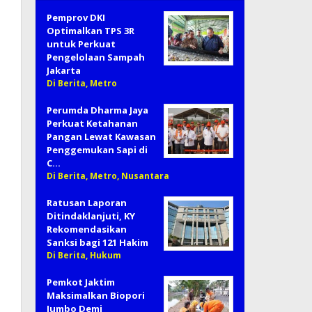
Pemprov DKI
Optimalkan TPS 3R
untuk Perkuat
Pengelolaan Sampah
Jakarta
Di Berita, Metro
Perumda Dharma Jaya
Perkuat Ketahanan
Pangan Lewat Kawasan
Penggemukan Sapi di
C…
Di Berita, Metro, Nusantara
Ratusan Laporan
Ditindaklanjuti, KY
Rekomendasikan
Sanksi bagi 121 Hakim
Di Berita, Hukum
Pemkot Jaktim
Maksimalkan Biopori
Jumbo Demi