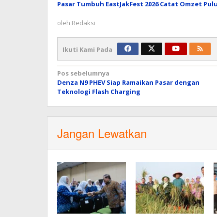
Pasar Tumbuh EastJakFest 2026 Catat Omzet Pulu
oleh
Redaksi
Ikuti Kami Pada
Navigasi
Pos sebelumnya
Denza N9 PHEV Siap Ramaikan Pasar dengan
pos
Teknologi Flash Charging
Jangan Lewatkan