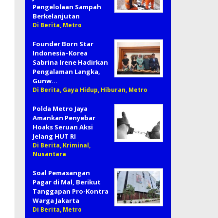
Pengelolaan Sampah
Berkelanjutan
Di Berita, Metro
Founder Born Star
Indonesia–Korea
Sabrina Irene Hadirkan
Pengalaman Langka,
Gunw…
Di Berita, Gaya Hidup, Hiburan, Metro
Polda Metro Jaya
Amankan Penyebar
Hoaks Seruan Aksi
Jelang HUT RI
Di Berita, Kriminal,
Nusantara
Soal Pemasangan
Pagar di Mal, Berikut
Tanggapan Pro-Kontra
Warga Jakarta
Di Berita, Metro