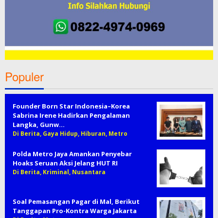
Populer
Founder Born Star Indonesia–Korea
Sabrina Irene Hadirkan Pengalaman
Langka, Gunw…
Di Berita, Gaya Hidup, Hiburan, Metro
Polda Metro Jaya Amankan Penyebar
Hoaks Seruan Aksi Jelang HUT RI
Di Berita, Kriminal, Nusantara
Soal Pemasangan Pagar di Mal, Berikut
Tanggapan Pro-Kontra Warga Jakarta