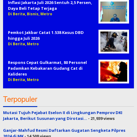
Inflasi Jakarta Juli 2026 Sentuh 2,5 Persen,
Daya Beli Tetap Terjaga
Di Berita, Bisnis, Metro
Pemkot Jakbar Catat 1.538 Kasus DBD
hingga Juli 2026
Di Berita, Metro
Respons Cepat Gulkarmat, 80 Personel
Padamkan Kebakaran Gudang Cat di
Kalideres
Di Berita, Metro
Terpopuler
Mutasi Tujuh Pejabat Eselon II di Lingkungan Pemprov DKI
Jakarta, Berikut Susunan yang Dirotasi…
- 21,939 views
Ganjar-Mahfud Resmi Daftarkan Gugatan Sengketa Pilpres
2024 di MK
- 14,508 views