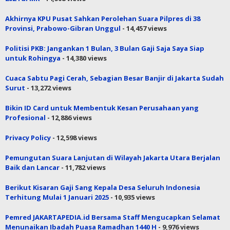
Akhirnya KPU Pusat Sahkan Perolehan Suara Pilpres di 38
Provinsi, Prabowo-Gibran Unggul
- 14,457 views
Politisi PKB: Jangankan 1 Bulan, 3 Bulan Gaji Saja Saya Siap
untuk Rohingya
- 14,380 views
Cuaca Sabtu Pagi Cerah, Sebagian Besar Banjir di Jakarta Sudah
Surut
- 13,272 views
Bikin ID Card untuk Membentuk Kesan Perusahaan yang
Profesional
- 12,886 views
Privacy Policy
- 12,598 views
Pemungutan Suara Lanjutan di Wilayah Jakarta Utara Berjalan
Baik dan Lancar
- 11,782 views
Berikut Kisaran Gaji Sang Kepala Desa Seluruh Indonesia
Terhitung Mulai 1 Januari 2025
- 10,935 views
Pemred JAKARTAPEDIA.id Bersama Staff Mengucapkan Selamat
Menunaikan Ibadah Puasa Ramadhan 1440 H
- 9,976 views