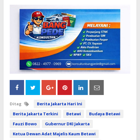
Ditag
Berita Jakarta Hari Ini
Berita Jakarta Terkini
Betawi
Budaya Betawi
Fauzi Bowo
Gubernur DKI Jakarta
Ketua Dewan Adat Majelis Kaum Betawi