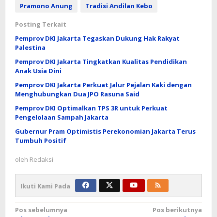
Pramono Anung
Tradisi Andilan Kebo
Posting Terkait
Pemprov DKI Jakarta Tegaskan Dukung Hak Rakyat
Palestina
Pemprov DKI Jakarta Tingkatkan Kualitas Pendidikan
Anak Usia Dini
Pemprov DKI Jakarta Perkuat Jalur Pejalan Kaki dengan
Menghubungkan Dua JPO Rasuna Said
Pemprov DKI Optimalkan TPS 3R untuk Perkuat
Pengelolaan Sampah Jakarta
Gubernur Pram Optimistis Perekonomian Jakarta Terus
Tumbuh Positif
oleh
Redaksi
Ikuti Kami Pada
Navigasi
Pos sebelumnya
Pos berikutnya