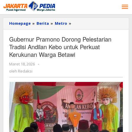
Lewati
ke
konten
Homepage
»
Berita
»
Metro
»
Gubernur
Pramono
Dorong
Gubernur Pramono Dorong Pelestarian
Pelestarian
Tradisi Andilan Kebo untuk Perkuat
Tradisi
Andilan
Kerukunan Warga Betawi
Kebo
untuk
Maret 18, 2026
oleh
-
Perkuat
Redaksi
oleh
Redaksi
Kerukunan
Warga
Betawi