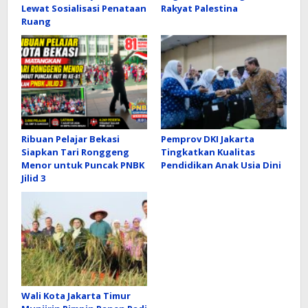
Lewat Sosialisasi Penataan
Rakyat Palestina
Ruang
Ribuan Pelajar Bekasi
Pemprov DKI Jakarta
Siapkan Tari Ronggeng
Tingkatkan Kualitas
Menor untuk Puncak PNBK
Pendidikan Anak Usia Dini
Jilid 3
Wali Kota Jakarta Timur