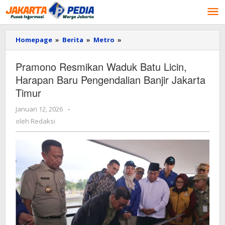
Lewati
ke
konten
Homepage
»
Berita
»
Metro
»
Pramono
Resmikan
Waduk
Pramono Resmikan Waduk Batu Licin,
Batu
Harapan Baru Pengendalian Banjir Jakarta
Licin,
Harapan
Timur
Baru
Pengendalian
Januari 12, 2026
oleh
-
Banjir
Redaksi
oleh
Redaksi
Jakarta
Timur