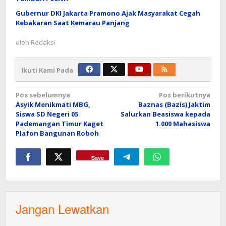
Gubernur DKI Jakarta Pramono Ajak Masyarakat Cegah
Kebakaran Saat Kemarau Panjang
oleh
Redaksi
Ikuti Kami Pada
Navigasi
Pos sebelumnya
Pos berikutnya
Asyik Menikmati MBG,
Baznas (Bazis) Jaktim
pos
Siswa SD Negeri 05
Salurkan Beasiswa kepada
Pademangan Timur Kaget
1.000 Mahasiswa
Plafon Bangunan Roboh
Save
Jangan Lewatkan