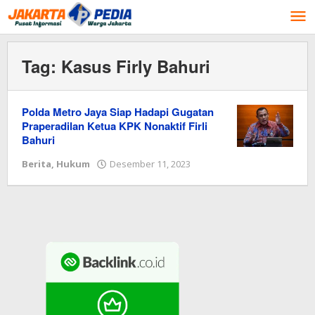
Lewati
ke
konten
Tag:
Kasus Firly Bahuri
Polda Metro Jaya Siap Hadapi Gugatan
Praperadilan Ketua KPK Nonaktif Firli
Bahuri
Berita
,
Hukum
Desember 11, 2023
oleh
Redaksi