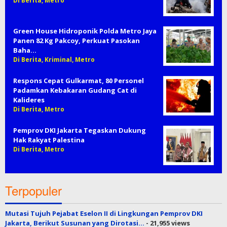
Di Berita, Metro
Green House Hidroponik Polda Metro Jaya
Panen 82 Kg Pakcoy, Perkuat Pasokan
Baha…
Di Berita, Kriminal, Metro
Respons Cepat Gulkarmat, 80 Personel
Padamkan Kebakaran Gudang Cat di
Kalideres
Di Berita, Metro
Pemprov DKI Jakarta Tegaskan Dukung
Hak Rakyat Palestina
Di Berita, Metro
Terpopuler
Mutasi Tujuh Pejabat Eselon II di Lingkungan Pemprov DKI
Jakarta, Berikut Susunan yang Dirotasi…
- 21,955 views