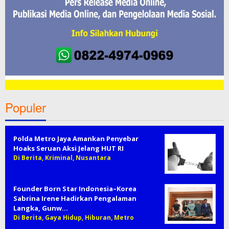
Populer
Polda Metro Jaya Amankan Penyebar
Hoaks Seruan Aksi Jelang HUT RI
Di Berita, Kriminal, Nusantara
Founder Born Star Indonesia–Korea
Sabrina Irene Hadirkan Pengalaman
Langka, Gunw…
Di Berita, Gaya Hidup, Hiburan, Metro