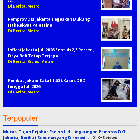
A…
Di Berita, Metro
Pemprov DKI Jakarta Tegaskan Dukung
Hak Rakyat Palestina
Di Berita, Metro
Inflasi Jakarta Juli 2026 Sentuh 2,5 Persen,
Daya Beli Tetap Terjaga
Di Berita, Bisnis, Metro
Pemkot Jakbar Catat 1.538 Kasus DBD
hingga Juli 2026
Di Berita, Metro
Terpopuler
Mutasi Tujuh Pejabat Eselon II di Lingkungan Pemprov DKI
Jakarta, Berikut Susunan yang Dirotasi…
- 21,945 views