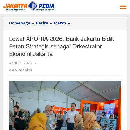
Lewati
ke
konten
Homepage
»
Berita
»
Metro
»
Lewat
XPORIA
2026,
Lewat XPORIA 2026, Bank Jakarta Bidik
Bank
Peran Strategis sebagai Orkestrator
Jakarta
Bidik
Ekonomi Jakarta
Peran
Strategis
April 21, 2026
oleh
-
sebagai
Redaksi
oleh
Redaksi
Orkestrator
Ekonomi
Jakarta