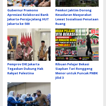
Gubernur Pramono
Pemkot Jaktim Dorong
Apresiasi Kolaborasi Bank
Kesadaran Masyarakat
Jakarta-Persija Jelang HUT
Lewat Sosialisasi Penataan
Jakarta ke-500
Ruang
Pemprov DKI Jakarta
Ribuan Pelajar Bekasi
Tegaskan Dukung Hak
Siapkan Tari Ronggeng
Rakyat Palestina
Menor untuk Puncak PNBK
Jilid 3