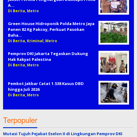
A…
Di Berita, Metro
Green House Hidroponik Polda Metro Jaya
Panen 82 Kg Pakcoy, Perkuat Pasokan
Baha…
Di Berita, Kriminal, Metro
Pemprov DKI Jakarta Tegaskan Dukung
Hak Rakyat Palestina
Di Berita, Metro
Pemkot Jakbar Catat 1.538 Kasus DBD
hingga Juli 2026
Di Berita, Metro
Terpopuler
Mutasi Tujuh Pejabat Eselon II di Lingkungan Pemprov DKI