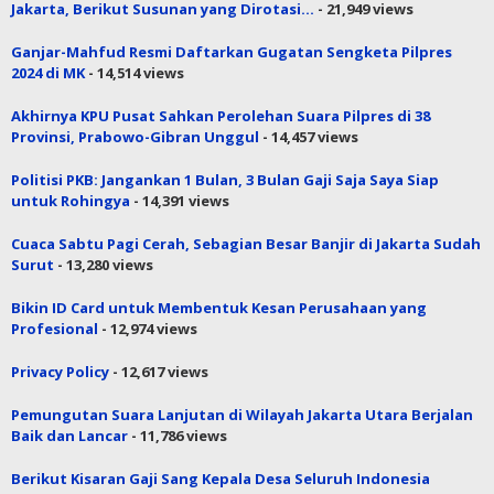
Jakarta, Berikut Susunan yang Dirotasi…
- 21,949 views
Ganjar-Mahfud Resmi Daftarkan Gugatan Sengketa Pilpres
2024 di MK
- 14,514 views
Akhirnya KPU Pusat Sahkan Perolehan Suara Pilpres di 38
Provinsi, Prabowo-Gibran Unggul
- 14,457 views
Politisi PKB: Jangankan 1 Bulan, 3 Bulan Gaji Saja Saya Siap
untuk Rohingya
- 14,391 views
Cuaca Sabtu Pagi Cerah, Sebagian Besar Banjir di Jakarta Sudah
Surut
- 13,280 views
Bikin ID Card untuk Membentuk Kesan Perusahaan yang
Profesional
- 12,974 views
Privacy Policy
- 12,617 views
Pemungutan Suara Lanjutan di Wilayah Jakarta Utara Berjalan
Baik dan Lancar
- 11,786 views
Berikut Kisaran Gaji Sang Kepala Desa Seluruh Indonesia