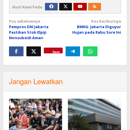
Ikuti Kami Pada
Navigasi
Pos sebelumnya
Pos berikutnya
Pemprov DKI Jakarta
BMKG: Jakarta Diguyur
pos
Pastikan Stok Elpiji
Hujan pada Rabu Sore Ini
Nonsubsidi Aman
Save
Jangan Lewatkan