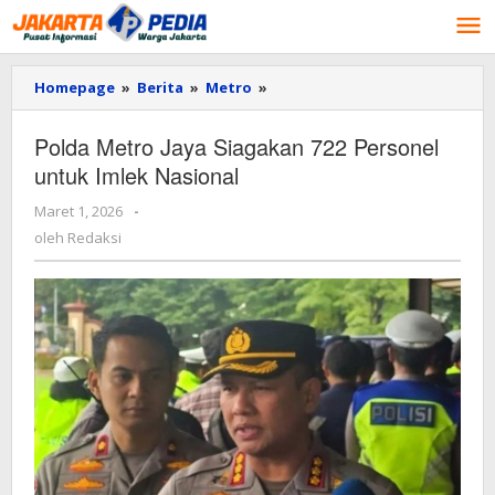
Lewati
ke
konten
Homepage
»
Berita
»
Metro
»
Polda
Metro
Jaya
Polda Metro Jaya Siagakan 722 Personel
Siagakan
untuk Imlek Nasional
722
Personel
Maret 1, 2026
oleh
-
untuk
Redaksi
Imlek
oleh
Redaksi
Nasional