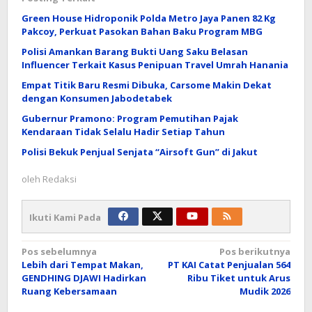
Green House Hidroponik Polda Metro Jaya Panen 82 Kg
Pakcoy, Perkuat Pasokan Bahan Baku Program MBG
Polisi Amankan Barang Bukti Uang Saku Belasan
Influencer Terkait Kasus Penipuan Travel Umrah Hanania
Empat Titik Baru Resmi Dibuka, Carsome Makin Dekat
dengan Konsumen Jabodetabek
Gubernur Pramono: Program Pemutihan Pajak
Kendaraan Tidak Selalu Hadir Setiap Tahun
Polisi Bekuk Penjual Senjata “Airsoft Gun” di Jakut
oleh
Redaksi
Ikuti Kami Pada
Navigasi
Pos sebelumnya
Pos berikutnya
Lebih dari Tempat Makan,
PT KAI Catat Penjualan 564
pos
GENDHING DJAWI Hadirkan
Ribu Tiket untuk Arus
Ruang Kebersamaan
Mudik 2026