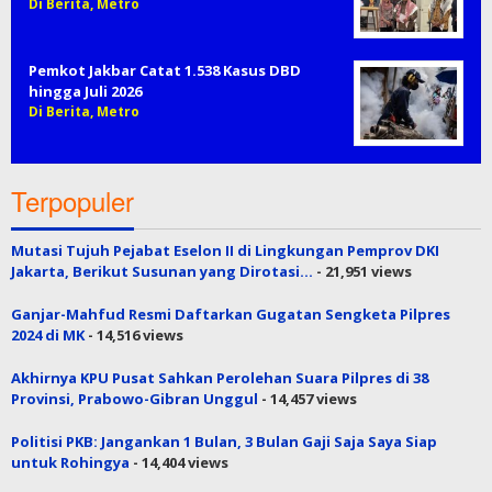
Di Berita, Metro
Pemkot Jakbar Catat 1.538 Kasus DBD
hingga Juli 2026
Di Berita, Metro
Terpopuler
Mutasi Tujuh Pejabat Eselon II di Lingkungan Pemprov DKI
Jakarta, Berikut Susunan yang Dirotasi…
- 21,951 views
Ganjar-Mahfud Resmi Daftarkan Gugatan Sengketa Pilpres
2024 di MK
- 14,516 views
Akhirnya KPU Pusat Sahkan Perolehan Suara Pilpres di 38
Provinsi, Prabowo-Gibran Unggul
- 14,457 views
Politisi PKB: Jangankan 1 Bulan, 3 Bulan Gaji Saja Saya Siap
untuk Rohingya
- 14,404 views