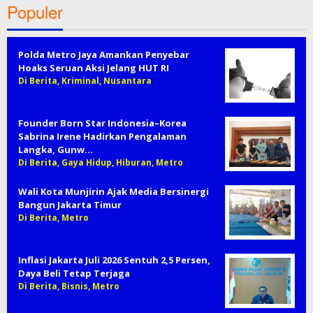
Populer
Polda Metro Jaya Amankan Penyebar
Hoaks Seruan Aksi Jelang HUT RI
Di Berita, Kriminal, Nusantara
Founder Born Star Indonesia–Korea
Sabrina Irene Hadirkan Pengalaman
Langka, Gunw…
Di Berita, Gaya Hidup, Hiburan, Metro
Wali Kota Munjirin Ajak Media Bersinergi
Bangun Jakarta Timur
Di Berita, Metro
Inflasi Jakarta Juli 2026 Sentuh 2,5 Persen,
Daya Beli Tetap Terjaga
Di Berita, Bisnis, Metro