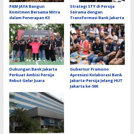
PAM JAYA Bangun
Strategi STY di Persija
Komitmen Bersama Mitra
Seirama dengan
dalam Penerapan K3
Transformasi Bank Jakarta
Dukungan Bank Jakarta
Gubernur Pramono
Perkuat Ambisi Persija
Apresiasi Kolaborasi Bank
Rebut Gelar Juara
Jakarta-Persija Jelang HUT
Jakarta ke-500