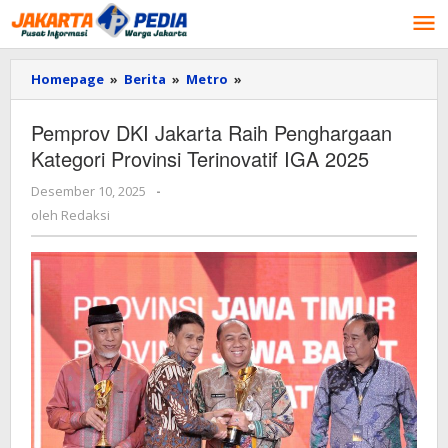
Lewati
ke
konten
Homepage
»
Berita
»
Metro
»
Pemprov
DKI
Jakarta
Pemprov DKI Jakarta Raih Penghargaan
Raih
Kategori Provinsi Terinovatif IGA 2025
Penghargaan
Kategori
Desember 10, 2025
oleh
-
Provinsi
Redaksi
Terinovatif
oleh
Redaksi
IGA
2025