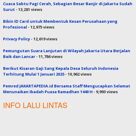
Cuaca Sabtu Pagi Cerah, Sebagian Besar Banjir di Jakarta Sudah
Surut
- 13,281 views
Bikin ID Card untuk Membentuk Kesan Perusahaan yang
Profesional
- 12,975 views
Privacy Policy
- 12,619 views
Pemungutan Suara Lanjutan di Wilayah Jakarta Utara Berjalan
Baik dan Lancar
- 11,786 views
Berikut Kisaran Gaji Sang Kepala Desa Seluruh Indonesia
Terhitung Mulai 1 Januari 2025
- 10,962 views
Pemred JAKARTAPEDIA.id Bersama Staff Mengucapkan Selamat
Menunaikan Ibadah Puasa Ramadhan 1440 H
- 9,993 views
INFO LALU LINTAS
Twitter Tweets
Copyright @ PT. Patriot Siber Media
Tentang Kami
Redaksi
Info Iklan
Terms of Service
Our Group Network Media