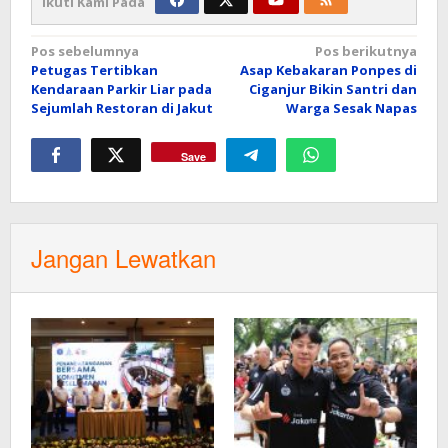
Ikuti Kami Pada
Navigasi
Pos sebelumnya
Pos berikutnya
Petugas Tertibkan
Asap Kebakaran Ponpes di
pos
Kendaraan Parkir Liar pada
Ciganjur Bikin Santri dan
Sejumlah Restoran di Jakut
Warga Sesak Napas
Save
Jangan Lewatkan